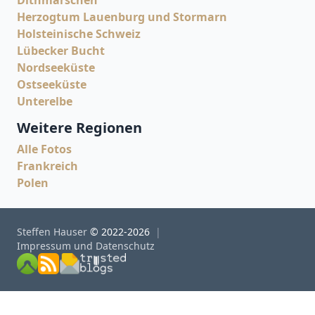
Dithmarschen
Herzogtum Lauenburg und Stormarn
Holsteinische Schweiz
Lübecker Bucht
Nordseeküste
Ostseeküste
Unterelbe
Weitere Regionen
Alle Fotos
Frankreich
Polen
Steffen Hauser
© 2022-2026
Impressum und Datenschutz