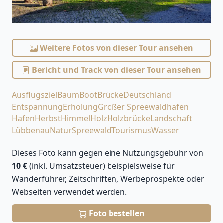
Weitere Fotos von dieser Tour ansehen
Bericht und Track von dieser Tour ansehen
Ausflugsziel
Baum
Boot
Brücke
Deutschland
Entspannung
Erholung
Großer Spreewaldhafen
Hafen
Herbst
Himmel
Holz
Holzbrücke
Landschaft
Lübbenau
Natur
Spreewald
Tourismus
Wasser
Dieses Foto kann gegen eine Nutzungsgebühr von
10 €
(inkl. Umsatzsteuer) beispielsweise für
Wanderführer, Zeitschriften, Werbeprospekte oder
Webseiten verwendet werden.
Foto bestellen