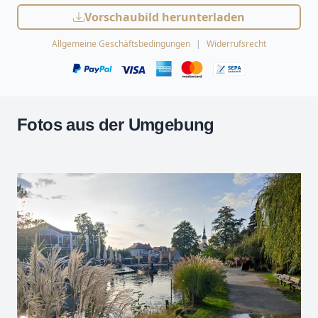
Vorschaubild herunterladen
Allgemeine Geschäftsbedingungen
Widerrufsrecht
Fotos aus der Umgebung
Leaflet
| Kartendaten ©
OpenStreetMap
-Mitwirkende
Zoomen mit Strg+Mausrad
+
−