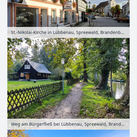
St.-Nikolai-Kirche in Lübbenau, Spreewald, Brandenburg, Deutschland
Weg am Bürgerfließ bei Lübbenau, Spreewald, Brandenburg, Deutschland