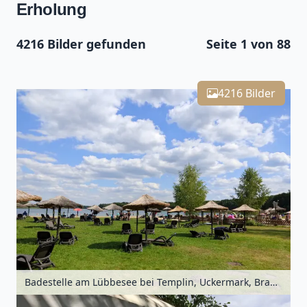
Erholung
4216 Bilder gefunden
Seite 1 von 88
Leaflet
| Kartendaten ©
OpenStreetMap
-Mitwirkende
4216
Zoomen mit Strg+Mausrad
+
4216 Bilder
−
Badestelle am Lübbesee bei Templin, Uckermark, Brandenburg, Deutschland