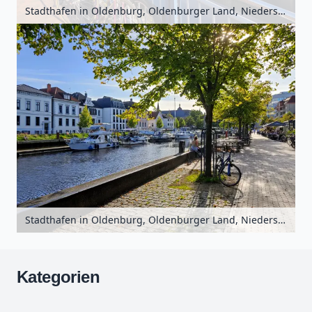
Stadthafen in Oldenburg, Oldenburger Land, Niedersachsen, Deutschland
Stadthafen in Oldenburg, Oldenburger Land, Niedersachsen, Deutschland
Kategorien