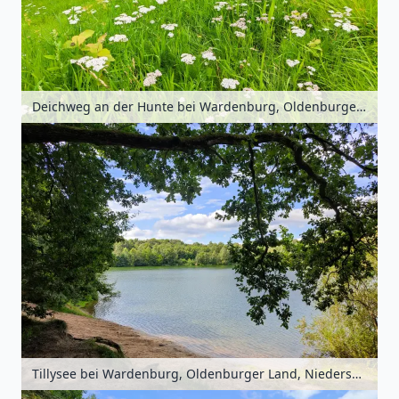
Deichweg an der Hunte bei Wardenburg, Oldenburger Land, Niedersachsen, Deutschland
Tillysee bei Wardenburg, Oldenburger Land, Niedersachsen, Deutschland