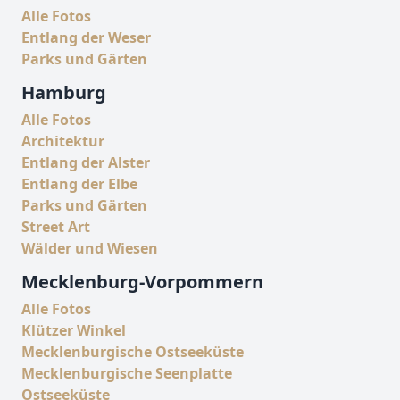
Alle Fotos
Entlang der Weser
Parks und Gärten
Hamburg
Alle Fotos
Architektur
Entlang der Alster
Entlang der Elbe
Parks und Gärten
Street Art
Wälder und Wiesen
Mecklenburg-Vorpommern
Alle Fotos
Klützer Winkel
Mecklenburgische Ostseeküste
Mecklenburgische Seenplatte
Ostseeküste