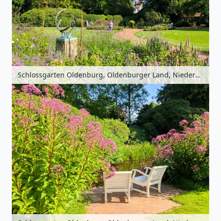
Schlossgarten Oldenburg, Oldenburger Land, Niedersachsen, Deutschland