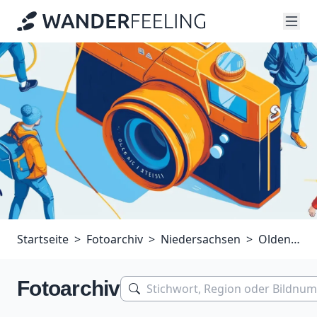
Startseite
Fotoarchiv
Niedersachsen
Oldenburger Land
Fotoarchiv