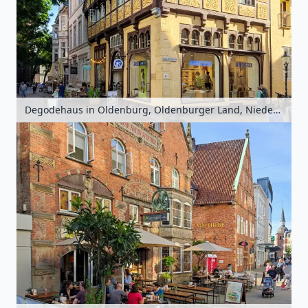
Degodehaus in Oldenburg, Oldenburger Land, Niedersachsen, Deutschland