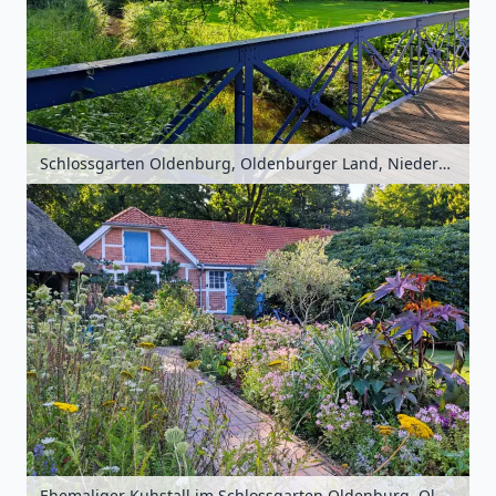
Schlossgarten Oldenburg, Oldenburger Land, Niedersachsen, Deutschland
Ehemaliger Kuhstall im Schlossgarten Oldenburg, Oldenburger Land, Niedersachsen, Deutschland