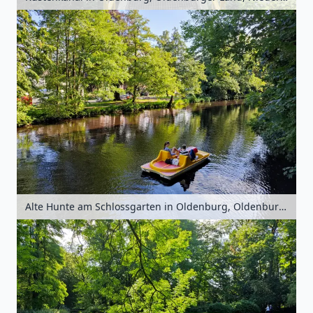
Alte Hunte am Schlossgarten in Oldenburg, Oldenburger Land, Niedersachsen, Deutschland