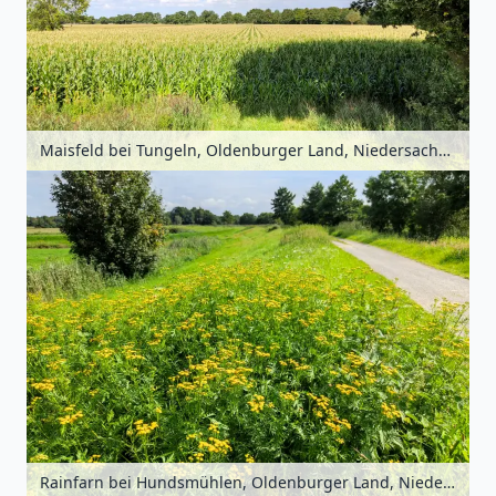
Maisfeld bei Tungeln, Oldenburger Land, Niedersachsen, Deutschland
Rainfarn bei Hundsmühlen, Oldenburger Land, Niedersachsen, Deutschland