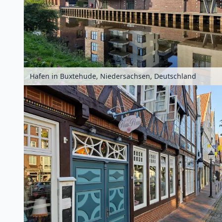
Hafen in Buxtehude, Niedersachsen, Deutschland