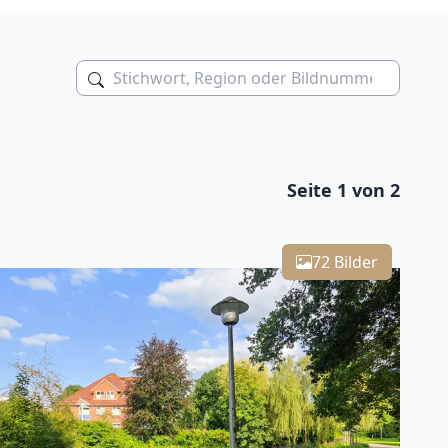
Seite 1 von 2
Leaflet
| Kartendaten ©
OpenStreetMap
-Mitwirkende
72 Bilder