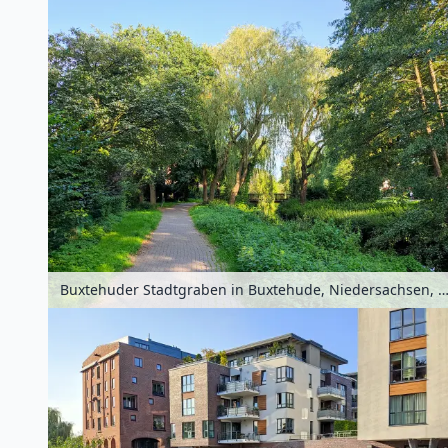
Buxtehuder Stadtgraben in Buxtehude, Niedersachsen, Deuts