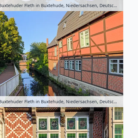
Buxtehuder Fleth in Buxtehude, Niedersachsen, Deutschland
Buxtehuder Fleth in Buxtehude, Niedersachsen, Deutschland