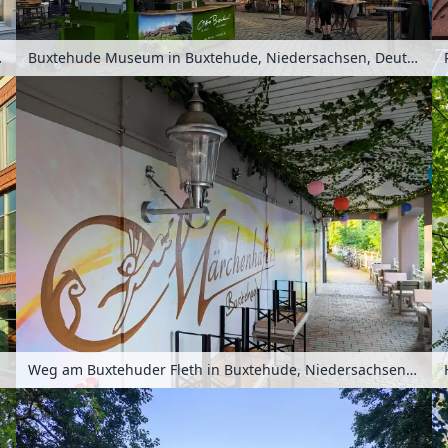
Deutschland
Buxtehude Museum in Buxtehude, Niedersachsen, Deutschland
Weg am Buxtehuder Fleth in Buxtehude, Niedersachsen, Deutschland