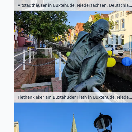
Altstadthäuser in Buxtehude, Niedersachsen, Deutschland
Flethenkieker am Buxtehuder Fleth in Buxtehude, Niedersachsen, Deutschland