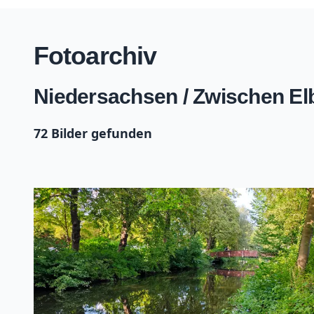
Fotoarchiv
Niedersachsen / Zwischen El
72 Bilder gefunden
+
−