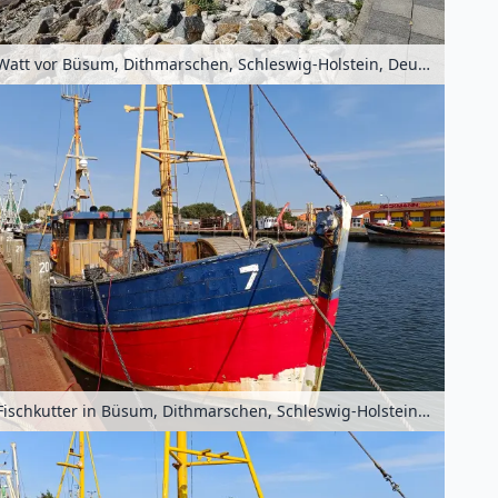
Watt vor Büsum, Dithmarschen, Schleswig-Holstein, Deutschland
Fischkutter in Büsum, Dithmarschen, Schleswig-Holstein, Deutschland