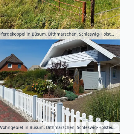
Pferdekoppel in Büsum, Dithmarschen, Schleswig-Holstein, Deutschland
Wohngebiet in Büsum, Dithmarschen, Schleswig-Holstein, Deutschland