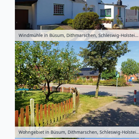
Windmühle in Büsum, Dithmarschen, Schleswig-Holstein, Deutschland
Wohngebiet in Büsum, Dithmarschen, Schleswig-Holstein,