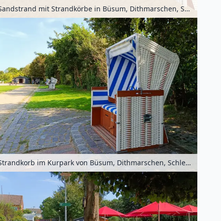
Sandstrand mit Strandkörbe in Büsum, Dithmarschen, Schleswig-Holstein, Deutschland
Strandkorb im Kurpark von Büsum, Dithmarschen, Schleswig-Holstein, Deutschland