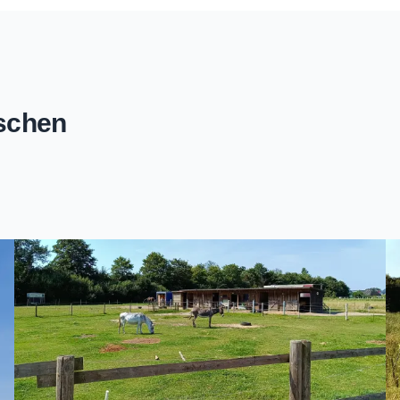
rschen
43
Zoomen mit Strg+Mausrad