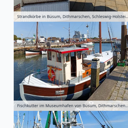
Strandkörbe in Büsum, Dithmarschen, Schleswig-Ho
Fischkutter im Museumhafen von Büsum, Dithmarschen, Schleswig-Holst