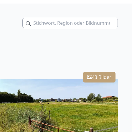
Leaflet
| Kartendaten ©
OpenStreetMap
-Mitwirkende
43 Bilder