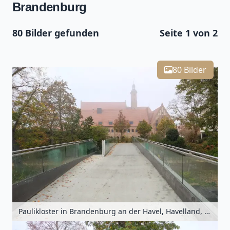
Brandenburg
80 Bilder gefunden
Seite 1 von 2
Leaflet
| Kartendaten ©
OpenStreetMap
-Mitwirkende
Zoomen mit Strg+Mausrad
+
80 Bilder
−
Paulikloster in Brandenburg an der Havel, Havelland, Brandenburg, Deutschland