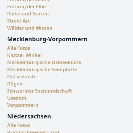
Entlang der Elbe
Parks und Gärten
Street Art
Wälder und Wiesen
Mecklenburg-Vorpommern
Alle Fotos
Klützer Winkel
Mecklenburgische Ostseeküste
Mecklenburgische Seenplatte
Ostseeküste
Rügen
Schweriner Seenlandschaft
Usedom
Vorpommern
Niedersachsen
Alle Fotos
Braunschweiger Land