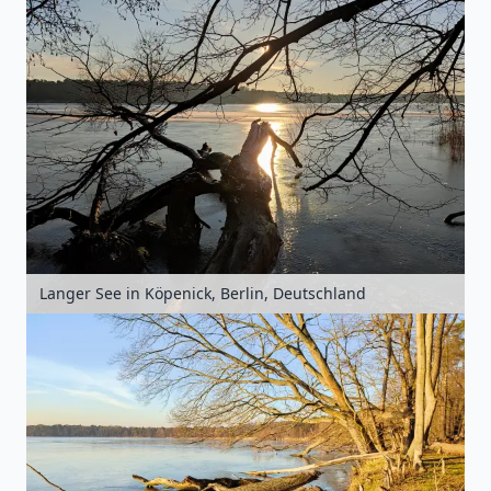
Langer See in Köpenick, Berlin, Deutschland