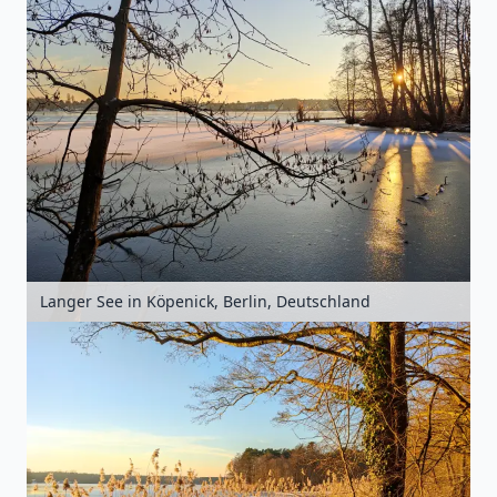
Langer See in Köpenick, Berlin, Deutschland