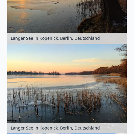
Langer See in Köpenick, Berlin, Deutschland
Langer See in Köpenick, Berlin, Deutschland