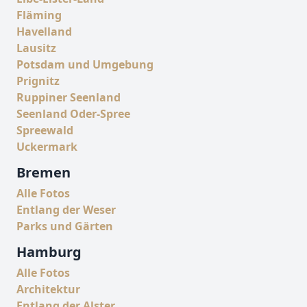
Fläming
Havelland
Lausitz
Potsdam und Umgebung
Prignitz
Ruppiner Seenland
Seenland Oder-Spree
Spreewald
Uckermark
Bremen
Alle Fotos
Entlang der Weser
Parks und Gärten
Hamburg
Alle Fotos
Architektur
Entlang der Alster