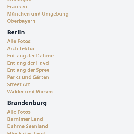
Franken
München und Umgebung
Oberbayern
Berlin
Alle Fotos
Architektur
Entlang der Dahme
Entlang der Havel
Entlang der Spree
Parks und Gärten
Street Art
Wälder und Wiesen
Brandenburg
Alle Fotos
Barnimer Land
Dahme-Seenland
Elbe-Elster-Land