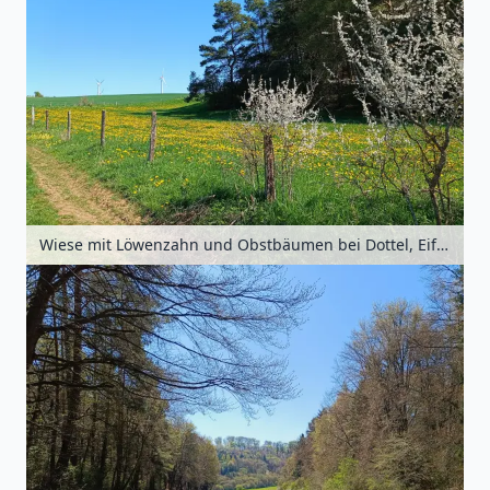
Wiese mit Löwenzahn und Obstbäumen bei Dottel, Eifel, Nordrhein-Westfalen, Deutschland