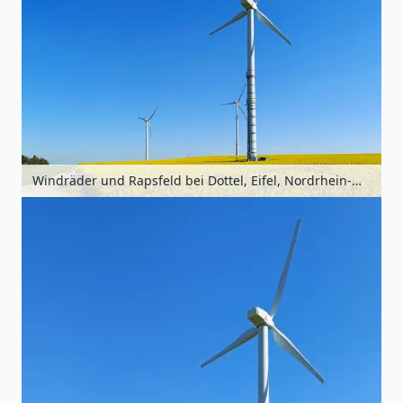
Windräder und Rapsfeld bei Dottel, Eifel, Nordrhein-Westfalen, Deutschland