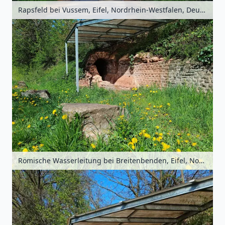
Rapsfeld bei Vussem, Eifel, Nordrhein-Westfalen, Deutschland
Römische Wasserleitung bei Breitenbenden, Eifel, Nordrhein-Westfalen, Deutschland