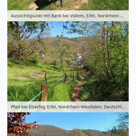
Aussichtspunkt mit Bank bei Vollem, Eifel, Nordrhein-Westfalen, Deutschland
Pfad bei Eiserfey, Eifel, Nordrhein-Westfalen, Deutschland