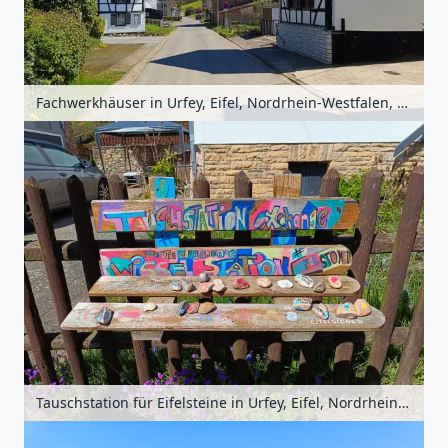
Fachwerkhäuser in Urfey, Eifel, Nordrhein-Westfalen, Deutschland
Tauschstation für Eifelsteine in Urfey, Eifel, Nordrhein-Westfalen, Deutschland