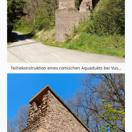
Teilrekonstruktion eines römischen Aquädukts bei Vussem, Eifel, Nordrhein-Westfalen, Deutschland