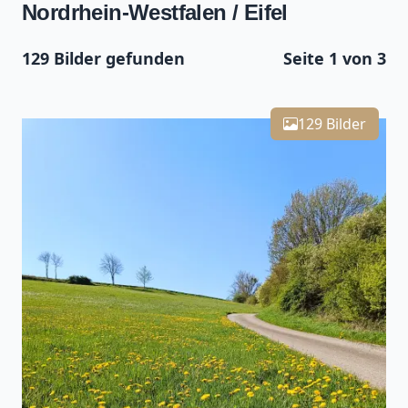
Nordrhein-Westfalen / Eifel
129 Bilder gefunden
Seite 1 von 3
Leaflet
| Kartendaten ©
OpenStreetMap
-Mitwirkende
Zoomen mit Strg+Mausrad
+
129 Bilder
−