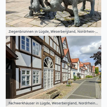
Ziegenbrunnen in Lügde, Weserbergland, Nordrhein-Westfalen, Deutschland
Fachwerkhäuser in Lügde, Weserbergland, Nordrhein-Westfalen, Deutschland