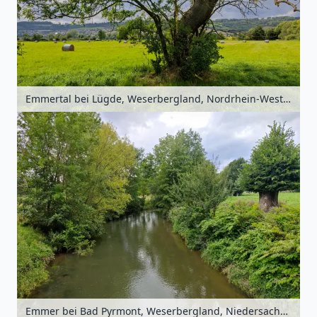
Emmertal bei Lügde, Weserbergland, Nordrhein-Westfalen, Deutschland
Emmer bei Bad Pyrmont, Weserbergland, Niedersachsen, Deutschland