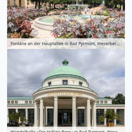
Fontäne an der Hauptallee in Bad Pyrmont, Weserbergland, Niedersachsen, Deutschland
Wandelhalle »Der Hyllige Born« in Bad Pyrmont, Weserbergland, Niedersachsen, Deutschland