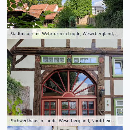
Stadtmauer mit Wehrturm in Lügde, Weserbergland, Nordrhein-Westfalen, Deutschland
Fachwerkhaus in Lügde, Weserbergland, Nordrhein-Westfalen, Deutschland