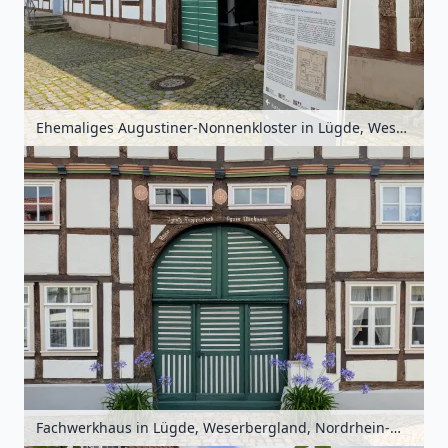
Ehemaliges Augustiner-Nonnenkloster in Lügde, Weserbergland, Nordrhein-Westfalen, Deutschland
Fachwerkhaus in Lügde, Weserbergland, Nordrhein-Westfalen, Deutschland