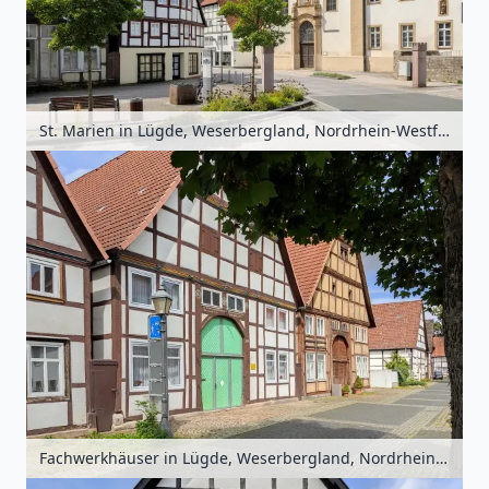
St. Marien in Lügde, Weserbergland, Nordrhein-Westfalen, Deutschland
Fachwerkhäuser in Lügde, Weserbergland, Nordrhein-Westfalen, Deutschland