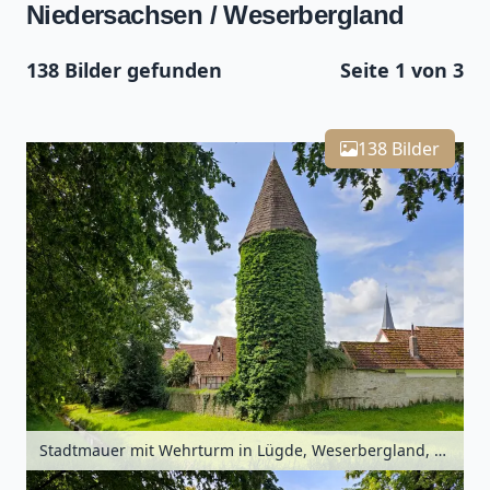
Niedersachsen / Weserbergland
138 Bilder gefunden
Seite 1 von 3
Leaflet
| Kartendaten ©
OpenStreetMap
-Mitwirkende
Zoomen mit Strg+Mausrad
+
138 Bilder
−
Stadtmauer mit Wehrturm in Lügde, Weserbergland, Nordrhein-Westfalen, Deutschland