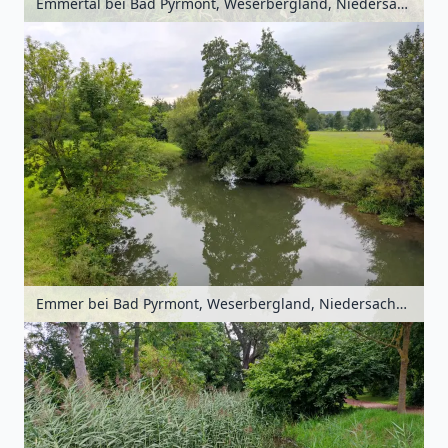
Emmertal bei Bad Pyrmont, Weserbergland, Niedersachsen, Deutschland
Emmer bei Bad Pyrmont, Weserbergland, Niedersachsen, Deutschland