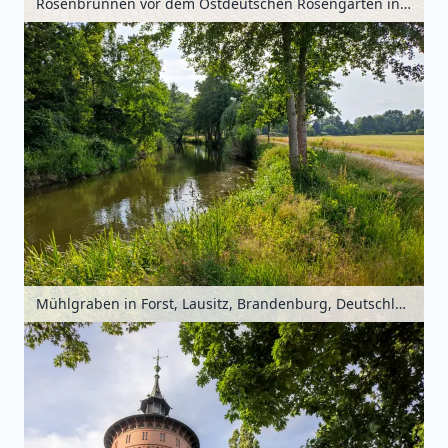
Rosenbrunnen vor dem Ostdeutschen Rosengarten in Forst, Lausitz, Brandenburg, Deutschland
Mühlgraben in Forst, Lausitz, Brandenburg, Deutschland