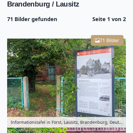
Brandenburg / Lausitz
71 Bilder gefunden
Seite 1 von 2
Leaflet
| Kartendaten ©
OpenStreetMap
-Mitwirkende
71
Zoomen mit Strg+Mausrad
+
71 Bilder
−
Informationstafel in Forst, Lausitz, Brandenburg, Deutschland