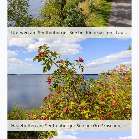
Uferweg am Senftenberger See bei Kleinkoschen, Lausitz, Brandenburg, Deutschland
Hagebutten am Senftenberger See bei Großkoschen, Lausitz, Brandenburg, Deutschland