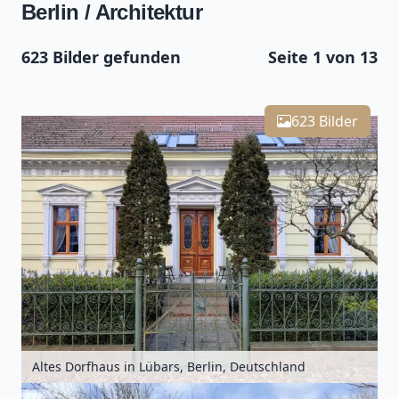
Berlin / Architektur
623 Bilder gefunden
Seite 1 von 13
Leaflet
| Kartendaten ©
OpenStreetMap
-Mitwirkende
623
Zoomen mit Strg+Mausrad
+
623 Bilder
−
Altes Dorfhaus in Lübars, Berlin, Deutschland