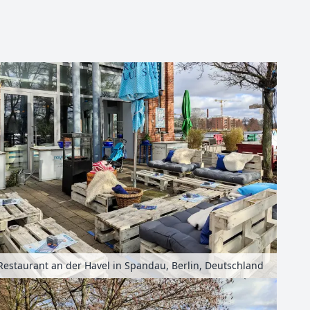
Leaflet
| Kartendaten ©
OpenStreetMap
-Mitwirkende
Restaurant an der Havel in Spandau, Berlin, Deutschland