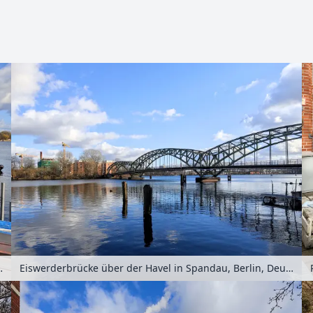
Zoomen mit Strg+Mausrad
au, Berlin, Deutschland
Eiswerderbrücke über der Havel in Spandau, Berlin, Deutschland