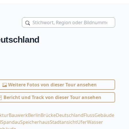
eutschland
Weitere Fotos von dieser Tour ansehen
Bericht und Track von dieser Tour ansehen
ktur
Bauwerk
Berlin
Brücke
Deutschland
Fluss
Gebäude
l
Spandau
Speicherhaus
Stadtansicht
Ufer
Wasser