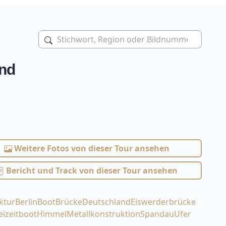
and
Weitere Fotos von dieser Tour ansehen
Bericht und Track von dieser Tour ansehen
ktur
Berlin
Boot
Brücke
Deutschland
Eiswerderbrücke
eizeitboot
Himmel
Metallkonstruktion
Spandau
Ufer