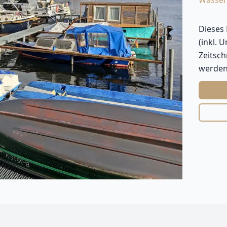
Wasser
Dieses
(inkl. 
Zeitsc
werden