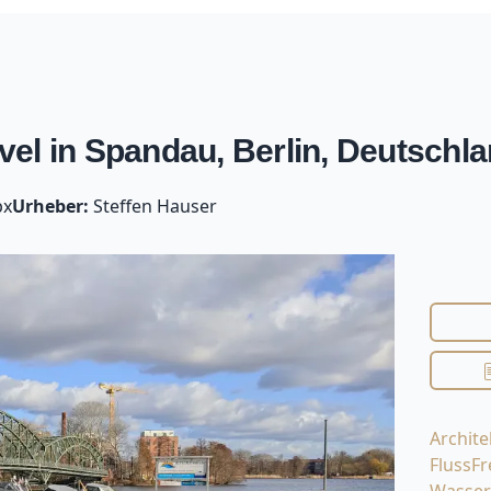
el in Spandau, Berlin, Deutschl
px
Urheber:
Steffen Hauser
Archite
Fluss
Fr