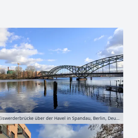
Leaflet
| Kartendaten ©
OpenStreetMap
-Mitwirkende
Eiswerderbrücke über der Havel in Spandau, Berlin, Deutschland