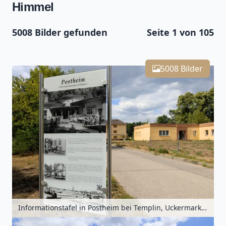
Himmel
5008 Bilder gefunden
Seite 1 von 105
Leaflet
| Kartendaten ©
OpenStreetMap
-Mitwirkende
5008
Zoomen mit Strg+Mausrad
+
5008 Bilder
−
Informationstafel in Postheim bei Templin, Uckermark, Brandenburg, Deutschland