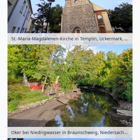
St.-Maria-Magdalenen-Kirche in Templin, Uckermark, Brandenburg, Deutschland
Oker bei Niedrigwasser in Braunschweig, Niedersachsen, Deutschland