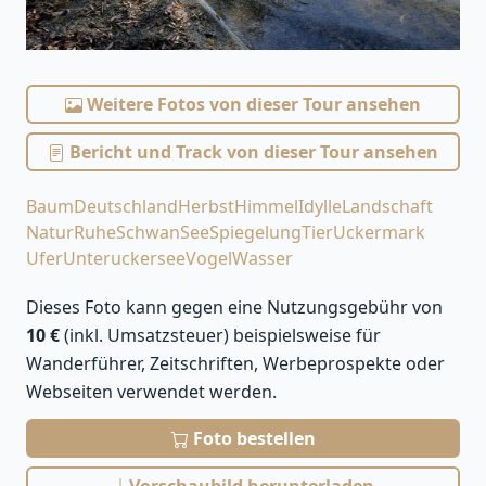
Weitere Fotos von dieser Tour ansehen
Bericht und Track von dieser Tour ansehen
Baum
Deutschland
Herbst
Himmel
Idylle
Landschaft
Natur
Ruhe
Schwan
See
Spiegelung
Tier
Uckermark
Ufer
Unteruckersee
Vogel
Wasser
Dieses Foto kann gegen eine Nutzungsgebühr von
10 €
(inkl. Umsatzsteuer) beispielsweise für
Wanderführer, Zeitschriften, Werbeprospekte oder
Webseiten verwendet werden.
Foto bestellen