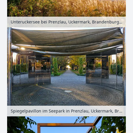
Unteruckersee bei Prenzlau, Uckermark, Brandenburg, Deutschland
Spiegelpavillon im Seepark in Prenzlau, Uckermark, Brandenburg, Deutschland