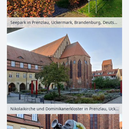
Seepark in Prenzlau, Uckermark, Brandenburg, Deutschland
Nikolaikirche und Dominikanerkloster in Prenzlau, Uckermark, Brandenburg, Deutschland