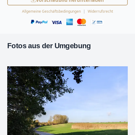
Vorschaubild herunterladen
Allgemeine Geschäftsbedingungen
Widerrufsrecht
Fotos aus der Umgebung
Leaflet
| Kartendaten ©
OpenStreetMap
-Mitwirkende
Zoomen mit Strg+Mausrad
+
−