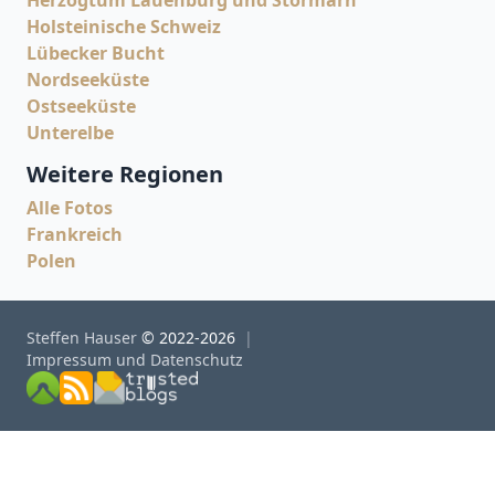
Herzogtum Lauenburg und Stormarn
Holsteinische Schweiz
Lübecker Bucht
Nordseeküste
Ostseeküste
Unterelbe
Weitere Regionen
Alle Fotos
Frankreich
Polen
Steffen Hauser
© 2022-2026
Impressum und Datenschutz