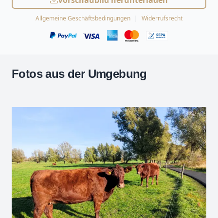
Vorschaubild herunterladen
Allgemeine Geschäftsbedingungen
Widerrufsrecht
Fotos aus der Umgebung
Leaflet
| Kartendaten ©
OpenStreetMap
-Mitwirkende
Zoomen mit Strg+Mausrad
+
−