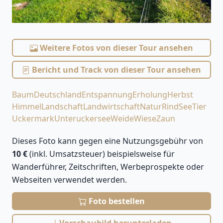
Weitere Fotos von dieser Tour ansehen
Bericht und Track von dieser Tour ansehen
Baum
Deutschland
Entspannung
Erholung
Herbst
Himmel
Landschaft
Landwirtschaft
Natur
Rind
See
Tier
Uckermark
Unteruckersee
Weide
Wiese
Zaun
Dieses Foto kann gegen eine Nutzungsgebühr von
10 €
(inkl. Umsatzsteuer) beispielsweise für
Wanderführer, Zeitschriften, Werbeprospekte oder
Webseiten verwendet werden.
Foto bestellen