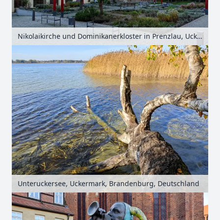
Nikolaikirche und Dominikanerkloster in Prenzlau, Uckermark, Brandenburg, Deutschland
Unteruckersee, Uckermark, Brandenburg, Deutschland