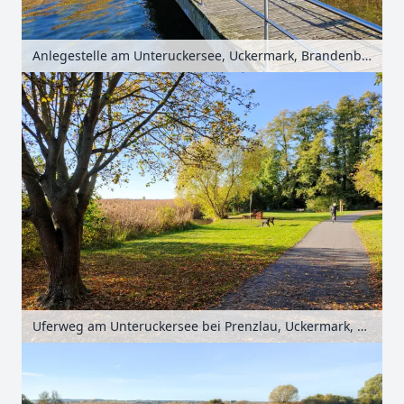
Anlegestelle am Unteruckersee, Uckermark, Brandenburg, Deutschland
Uferweg am Unteruckersee bei Prenzlau, Uckermark, Brandenburg, Deutschland