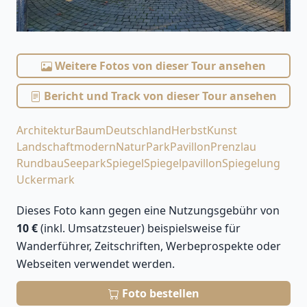
Weitere Fotos von dieser Tour ansehen
Bericht und Track von dieser Tour ansehen
Architektur
Baum
Deutschland
Herbst
Kunst
Landschaft
modern
Natur
Park
Pavillon
Prenzlau
Rundbau
Seepark
Spiegel
Spiegelpavillon
Spiegelung
Uckermark
Dieses Foto kann gegen eine Nutzungsgebühr von
10 €
(inkl. Umsatzsteuer) beispielsweise für
Wanderführer, Zeitschriften, Werbeprospekte oder
Webseiten verwendet werden.
Foto bestellen