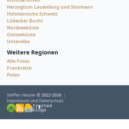
Dithmarschen
Herzogtum Lauenburg und Stormarn
Holsteinische Schweiz
Lübecker Bucht
Nordseeküste
Ostseeküste
Unterelbe
Weitere Regionen
Alle Fotos
Frankreich
Polen
Steffen Hauser
© 2022-2026
Impressum und Datenschutz