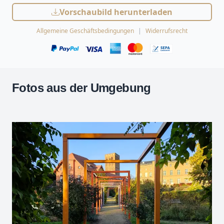
Vorschaubild herunterladen
Allgemeine Geschäftsbedingungen
Widerrufsrecht
Fotos aus der Umgebung
Leaflet
| Kartendaten ©
OpenStreetMap
-Mitwirkende
Zoomen mit Strg+Mausrad
+
−