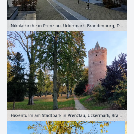
Nikolaikirche in Prenzlau, Uckermark, Brandenburg, Deutschland
Hexenturm am Stadtpark in Prenzlau, Uckermark, Brandenburg, Deutschland