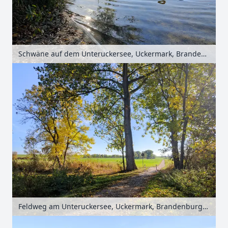
Schwäne auf dem Unteruckersee, Uckermark, Brandenburg, Deutschland
Feldweg am Unteruckersee, Uckermark, Brandenburg, Deutschland