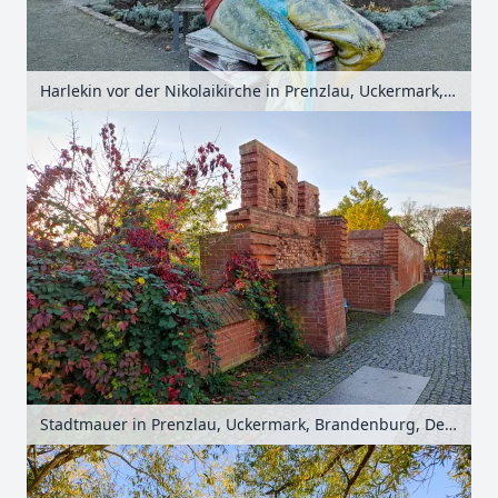
Harlekin vor der Nikolaikirche in Prenzlau, Uckermark, Brandenburg, Deutschland
Stadtmauer in Prenzlau, Uckermark, Brandenburg, Deutschland