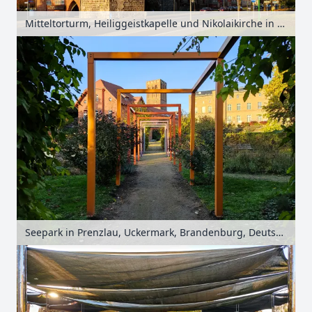
Mitteltorturm, Heiliggeistkapelle und Nikolaikirche in Prenzlau, Uckermark, Brandenburg, Deutschland
Seepark in Prenzlau, Uckermark, Brandenburg, Deutschland