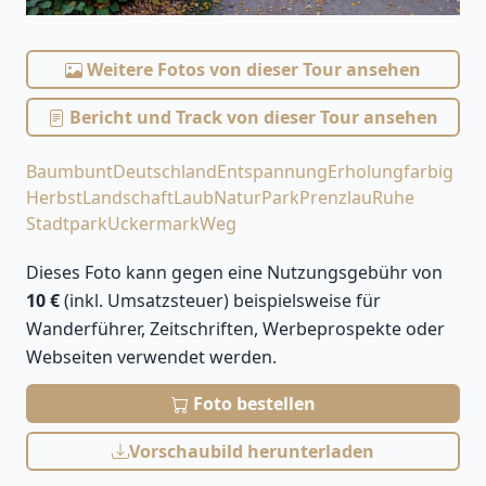
Weitere Fotos von dieser Tour ansehen
Bericht und Track von dieser Tour ansehen
Baum
bunt
Deutschland
Entspannung
Erholung
farbig
Herbst
Landschaft
Laub
Natur
Park
Prenzlau
Ruhe
Stadtpark
Uckermark
Weg
Dieses Foto kann gegen eine Nutzungsgebühr von
10 €
(inkl. Umsatzsteuer) beispielsweise für
Wanderführer, Zeitschriften, Werbeprospekte oder
Webseiten verwendet werden.
Foto bestellen
Vorschaubild herunterladen