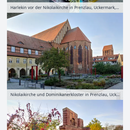
Harlekin vor der Nikolaikirche in Prenzlau, Uckermark, Brandenburg, Deutschland
Nikolaikirche und Dominikanerkloster in Prenzlau, Uckermark, Brandenburg, Deutschland