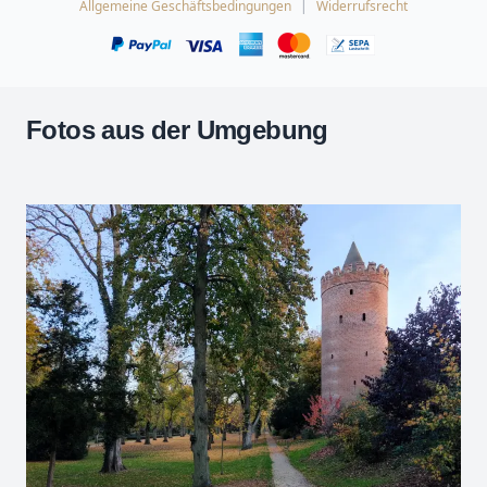
Allgemeine Geschäftsbedingungen
Widerrufsrecht
Fotos aus der Umgebung
Leaflet
| Kartendaten ©
OpenStreetMap
-Mitwirkende
Zoomen mit Strg+Mausrad
+
−