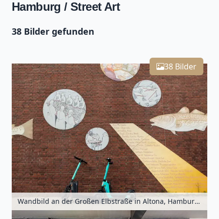
Hamburg / Street Art
38 Bilder gefunden
Leaflet
| Kartendaten ©
OpenStreetMap
-Mitwirkende
Zoomen mit Strg+Mausrad
+
38 Bilder
−
Wandbild an der Großen Elbstraße in Altona, Hamburg, Deutschland