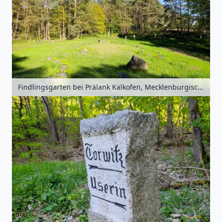
Findlingsgarten bei Prälank Kalkofen, Mecklenburgische Seenplatte, Mecklenburg-Vorpommern, Deutschland