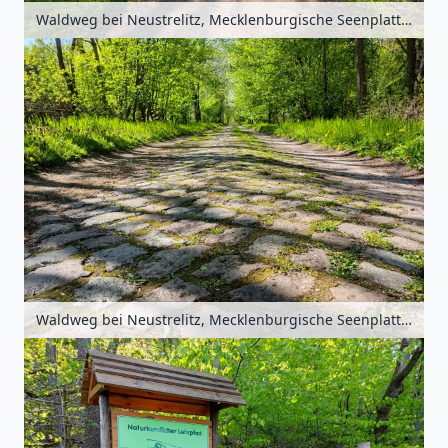
Waldweg bei Neustrelitz, Mecklenburgische Seenplatte, Mecklenburg-Vorpommern, Deutschland
Waldweg bei Neustrelitz, Mecklenburgische Seenplatte, Mecklenburg-Vorpommern, Deutschland