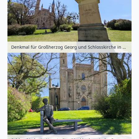
Denkmal für Großherzog Georg und Schlosskirche in Neustrelitz, Mecklenburgische Seenplatte, Mecklenburg-Vorpommern, Deutschland