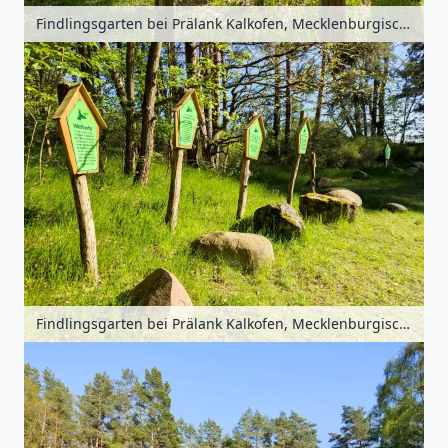
Findlingsgarten bei Prälank Kalkofen, Mecklenburgische Seenplatte, Mecklenburg-Vorpommern, Deutschland
Findlingsgarten bei Prälank Kalkofen, Mecklenburgische Seenplatte, Mecklenburg-Vorpommern, Deutschland