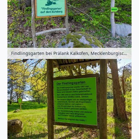
Findlingsgarten bei Prälank Kalkofen, Mecklenburgische Seenplatte, Mecklenburg-Vorpommern, Deutschland