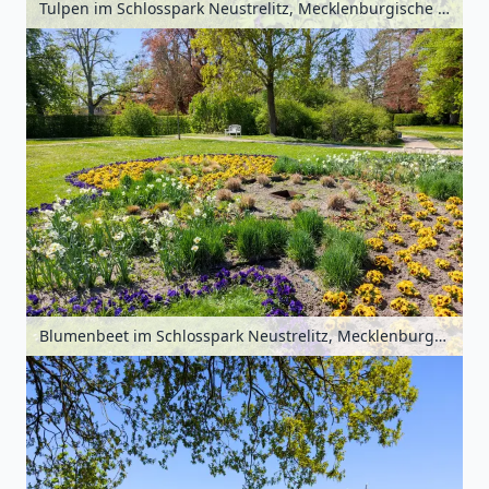
Tulpen im Schlosspark Neustrelitz, Mecklenburgische Seenplatte, Mecklenburg-Vorpommern, Deutschland
Blumenbeet im Schlosspark Neustrelitz, Mecklenburgische Seenplatte, Mecklenburg-Vorpommern, Deutschland