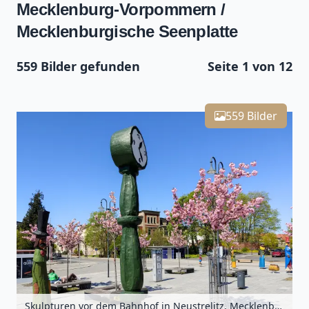
Mecklenburg-Vorpommern /
Mecklenburgische Seenplatte
559 Bilder gefunden
Seite 1 von 12
Leaflet
| Kartendaten ©
OpenStreetMap
-Mitwirkende
559
Zoomen mit Strg+Mausrad
+
559 Bilder
−
Skulpturen vor dem Bahnhof in Neustrelitz, Mecklenburgische Seenplatte, Mecklenburg-Vorpommern, Deutschland