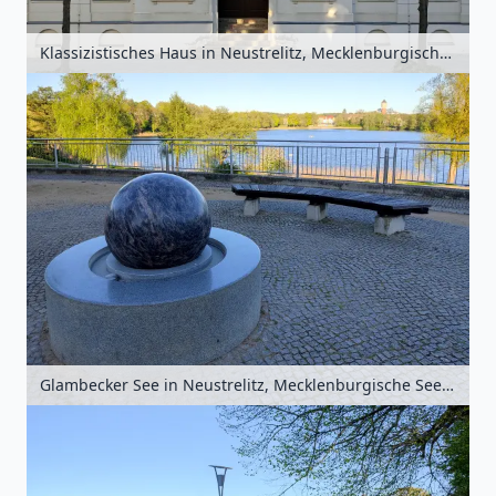
Klassizistisches Haus in Neustrelitz, Mecklenburgische Seenplatte, Mecklenburg-Vorpommern, Deutschland
Glambecker See in Neustrelitz, Mecklenburgische Seenplatte, Mecklenburg-Vorpommern, Deutschland