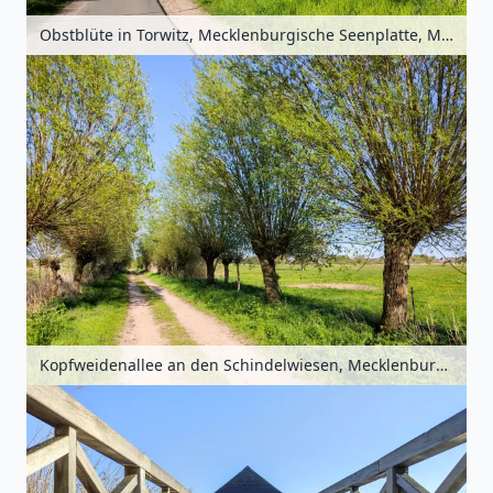
Obstblüte in Torwitz, Mecklenburgische Seenplatte, Mecklenburg-Vorpommern, Deutschland
Kopfweidenallee an den Schindelwiesen, Mecklenburgische Seenplatte, Mecklenburg-Vorpommern, Deutschland