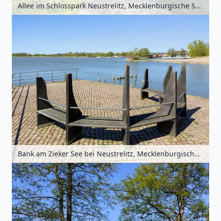
Allee im Schlosspark Neustrelitz, Mecklenburgische Seenplatte, Mecklenburg-Vorpommern, Deutschland
Bank am Zieker See bei Neustrelitz, Mecklenburgische Seenplatte, Mecklenburg-Vorpommern, Deutschland