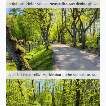
Brücke am Zieker See bei Neustrelitz, Mecklenburgische Seenplatte, Mecklenburg-Vorpommern, Deutschland
Allee bei Neustrelitz, Mecklenburgische Seenplatte, Mecklenburg-Vorpommern, Deutschland