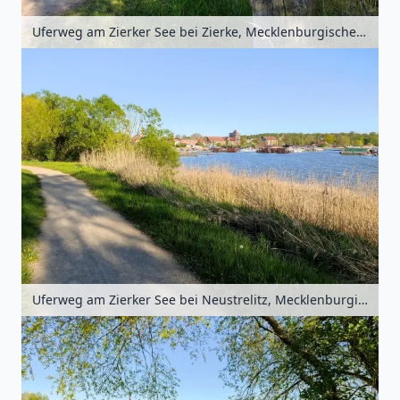
Uferweg am Zierker See bei Zierke, Mecklenburgische Seenplatte, Mecklenburg-Vorpommern, Deutschland
Uferweg am Zierker See bei Neustrelitz, Mecklenburgische Seenplatte, Mecklenburg-Vorpommern, Deutschland