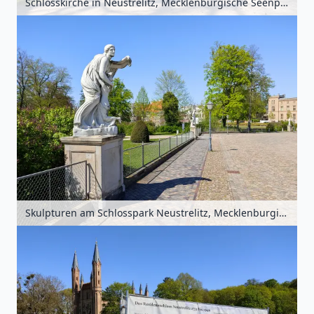
Schlosskirche in Neustrelitz, Mecklenburgische Seenplatte, Mecklenburg-Vorpommern, Deutschland
Skulpturen am Schlosspark Neustrelitz, Mecklenburgische Seenplatte, Mecklenburg-Vorpommern, Deutschland