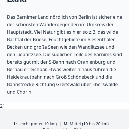
Das Barnimer Land nördlich von Berlin ist sicher eine
der schönsten Wandergegenden im Umkreis der
Hauptstadt. Viel Natur gibt es hier, so z.B. das wilde
Bachtal der Briese, Feuchtgebiete im Biesenthaler
Becken und große Seen wie den Wandlitzsee und
den Liepnitzsee. Die südlichen Teile des Barnims sind
bereits gut mit der S-Bahn nach Oranienburg und
Bernau erreichbar. Etwas weiter hinaus führen die
Heidekrautbahn nach Groß Schönebeck und die
Bahnstrecke Richtung Greifswald über Eberswalde
und Chorin.
21
Leaflet
| Kartendaten ©
OpenStreetMap
-Mitwirkende
Zoomen mit Strg+Mausrad
+
L:
Leicht (unter 10 km)
M:
Mittel (10 bis 20 km)