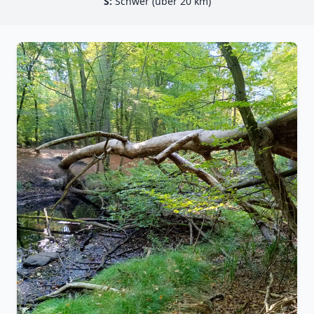
S:
Schwer (über 20 km)
−