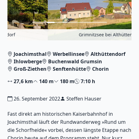
Grimnitzsee bei Althüttendorf
Joachimsthal
Werbellinsee
Althüttendorf
Ihlowberge
Buchenwald Grumsin
Groß-Ziethen
Senftenhütte
Chorin
27,6 km
140 m
180 m
7:10 h
26. September 2022
Steffen Hauser
Fast direkt am historischen Kaiserbahnhof in
Joachimsthal läuft der Rundwanderweg »Rund um
die Schorfheide« vorbei, dessen längste Etappe nach
Chorin heute auf dem Programm steht. Nur kurz