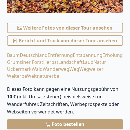
Weitere Fotos von dieser Tour ansehen
Bericht und Track von dieser Tour ansehen
Baum
Deutschland
Entfernung
Entspannung
Erholung
Grumsiner Forst
Herbst
Landschaft
Laub
Natur
Uckermark
Wald
Wanderweg
Weg
Wegweiser
Welterbe
Weltnaturerbe
Dieses Foto kann gegen eine Nutzungsgebühr von
10 €
(inkl. Umsatzsteuer) beispielsweise für
Wanderführer, Zeitschriften, Werbeprospekte oder
Webseiten verwendet werden.
Foto bestellen