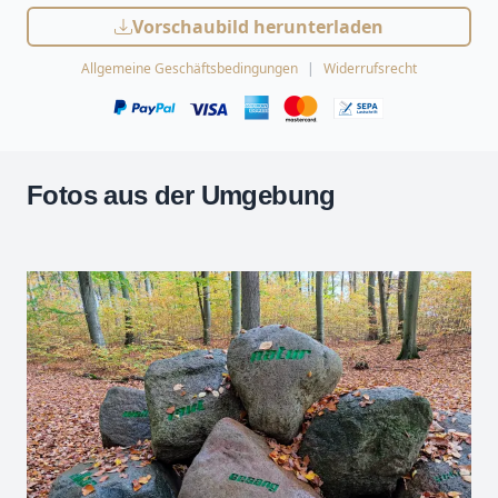
Vorschaubild herunterladen
Allgemeine Geschäftsbedingungen
Widerrufsrecht
Fotos aus der Umgebung
Leaflet
| Kartendaten ©
OpenStreetMap
-Mitwirkende
Zoomen mit Strg+Mausrad
+
−