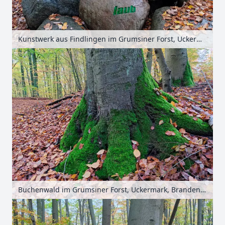
Kunstwerk aus Findlingen im Grumsiner Forst, Uckermark, Brandenburg, Deutschland
Buchenwald im Grumsiner Forst, Uckermark, Brandenburg, Deutschland