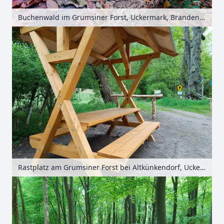
Buchenwald im Grumsiner Forst, Uckermark, Brandenburg, Deutschland
Rastplatz am Grumsiner Forst bei Altkünkendorf, Uckermark, Brandenburg, Deutschland