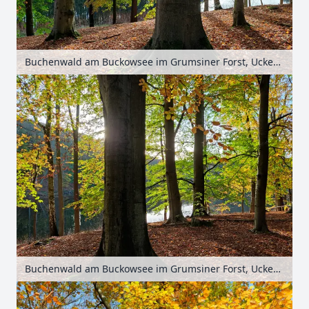
Buchenwald am Buckowsee im Grumsiner Forst, Uckermark, Brandenburg, Deutschland
Buchenwald am Buckowsee im Grumsiner Forst, Uckermark, Brandenburg, Deutschland