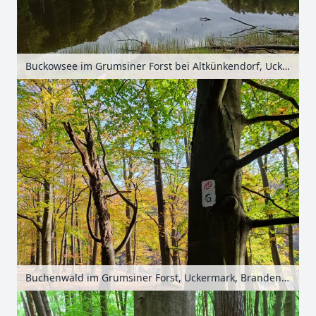
Buckowsee im Grumsiner Forst bei Altkünkendorf, Uckermark, Brandenburg, Deutschland
Buchenwald im Grumsiner Forst, Uckermark, Brandenburg, Deutschland