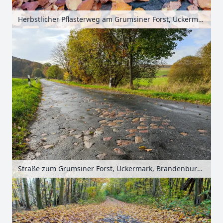
Herbstlicher Pflasterweg am Grumsiner Forst, Uckermark, Brandenburg, Deutschland
Straße zum Grumsiner Forst, Uckermark, Brandenburg, Deutschland