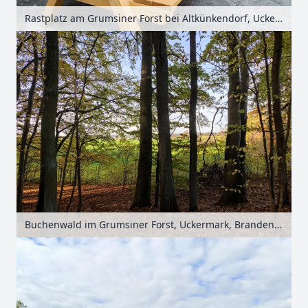
Rastplatz am Grumsiner Forst bei Altkünkendorf, Uckermark, Brandenburg, Deutschland
Buchenwald im Grumsiner Forst, Uckermark, Brandenburg, Deutschland