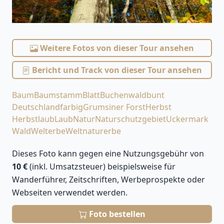
Weitere Fotos von dieser Tour ansehen
Bericht und Track von dieser Tour ansehen
Baum
Baumstamm
Blatt
Buchenwald
bunt
Deutschland
farbig
Grumsiner Forst
Herbst
Herbstlaub
Laub
Natur
Naturschutzgebiet
Uckermark
Wald
Welterbe
Weltnaturerbe
Dieses Foto kann gegen eine Nutzungsgebühr von
10 €
(inkl. Umsatzsteuer) beispielsweise für
Wanderführer, Zeitschriften, Werbeprospekte oder
Webseiten verwendet werden.
Foto bestellen