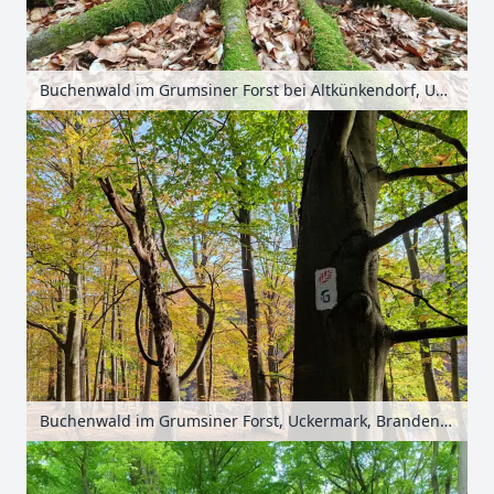
Buchenwald im Grumsiner Forst bei Altkünkendorf, Uckermark, Brandenburg, Deutschland
Buchenwald im Grumsiner Forst, Uckermark, Brandenburg, Deutschland