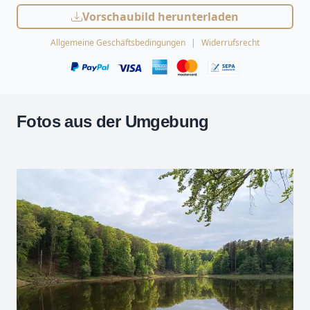
Vorschaubild herunterladen
Allgemeine Geschäftsbedingungen
Widerrufsrecht
Fotos aus der Umgebung
Leaflet
| Kartendaten ©
OpenStreetMap
-Mitwirkende
Zoomen mit Strg+Mausrad
+
−