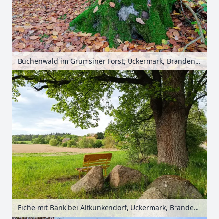
Buchenwald im Grumsiner Forst, Uckermark, Brandenburg, Deutschland
Eiche mit Bank bei Altkünkendorf, Uckermark, Brandenburg, Deutschland