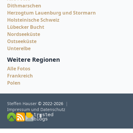
Dithmarschen
Herzogtum Lauenburg und Stormarn
Holsteinische Schweiz
Lübecker Bucht
Nordseeküste
Ostseeküste
Unterelbe
Weitere Regionen
Alle Fotos
Frankreich
Polen
Steffen Hauser
© 2022-2026
Impressum und Datenschutz