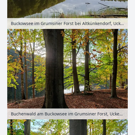
Buckowsee im Grumsiner Forst bei Altkünkendorf, Uckermark, Brandenburg, Deutschland
Buchenwald am Buckowsee im Grumsiner Forst, Uckermark, Brandenburg, Deutschland