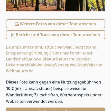
Weitere Fotos von dieser Tour ansehen
Bericht und Track von dieser Tour ansehen
Baum
Baumstamm
Blatt
Buchenwald
Deutschland
Entspannung
Erholung
Grumsiner Forst
Herbst
Landschaft
Laubwald
Natur
Naturschutzgebiet
Uckermark
Wald
Waldweg
Wanderweg
Weg
Welterbe
Weltnaturerbe
Dieses Foto kann gegen eine Nutzungsgebühr von
10 €
(inkl. Umsatzsteuer) beispielsweise für
Wanderführer, Zeitschriften, Werbeprospekte oder
Webseiten verwendet werden.