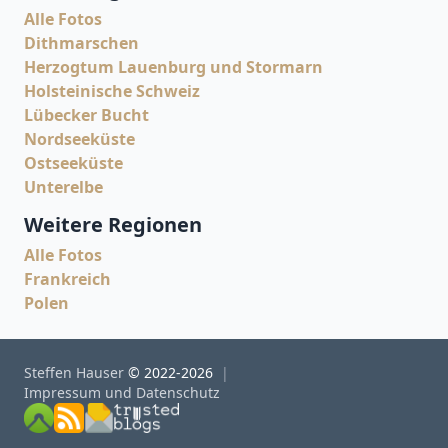
Alle Fotos
Dithmarschen
Herzogtum Lauenburg und Stormarn
Holsteinische Schweiz
Lübecker Bucht
Nordseeküste
Ostseeküste
Unterelbe
Weitere Regionen
Alle Fotos
Frankreich
Polen
Steffen Hauser
© 2022-2026
Impressum und Datenschutz