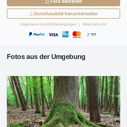
Foto bestellen
Vorschaubild herunterladen
Allgemeine Geschäftsbedingungen
Widerrufsrecht
Fotos aus der Umgebung
Leaflet
| Kartendaten ©
OpenStreetMap
-Mitwirkende
Zoomen mit Strg+Mausrad
+
−