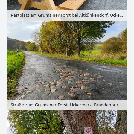
Rastplatz am Grumsiner Forst bei Altkünkendorf, Uckermark, Brandenburg, Deutschland
Straße zum Grumsiner Forst, Uckermark, Brandenburg, Deutschland