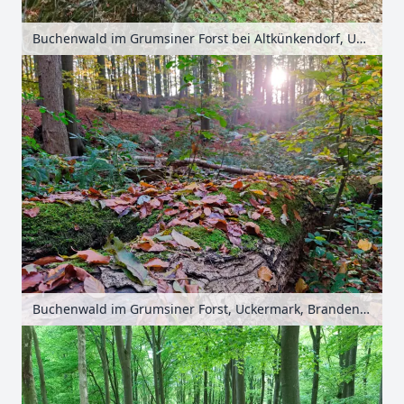
Buchenwald im Grumsiner Forst bei Altkünkendorf, Uckermark, Brandenburg, Deutschland
Buchenwald im Grumsiner Forst, Uckermark, Brandenburg, Deutschland