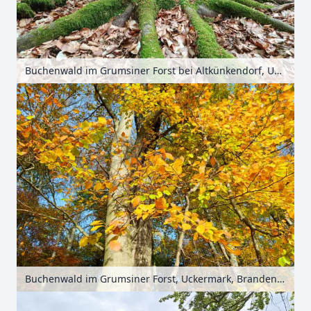
Buchenwald im Grumsiner Forst bei Altkünkendorf, Uckermark, Brandenburg, Deutschland
Buchenwald im Grumsiner Forst, Uckermark, Brandenburg, Deutschland