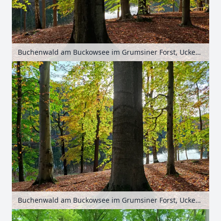
Buchenwald am Buckowsee im Grumsiner Forst, Uckermark, Brandenburg, Deutschland
Buchenwald am Buckowsee im Grumsiner Forst, Uckermark, Brandenburg, Deutschland