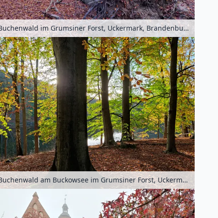
Buchenwald im Grumsiner Forst, Uckermark, Brandenburg, Deutschland
Buchenwald am Buckowsee im Grumsiner Forst, Uckermark, Brandenburg, Deutschland