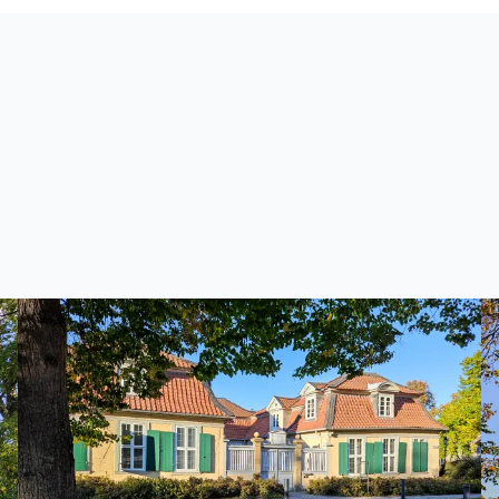
451
Zoomen mit Strg+Mausrad