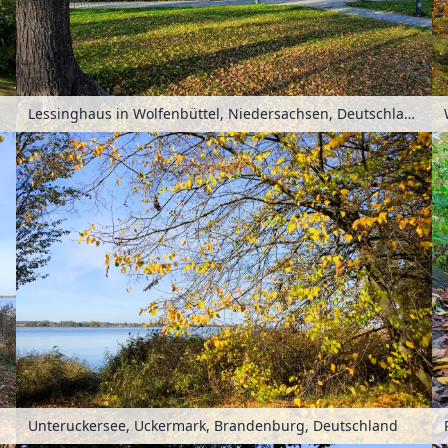
chland
Lessinghaus in Wolfenbüttel, Niedersachsen, Deutschland
Unteruckersee, Uckermark, Brandenburg, Deutschland