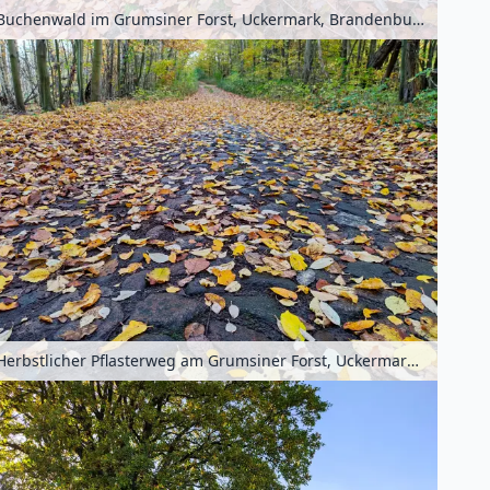
Buchenwald im Grumsiner Forst, Uckermark, Brandenburg, Deutschland
Herbstlicher Pflasterweg am Grumsiner Forst, Uckermark, Brandenburg, Deutschland