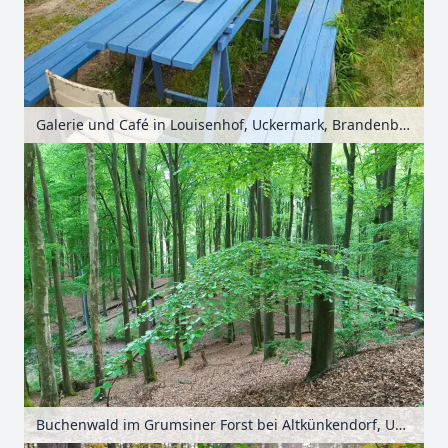
Galerie und Café in Louisenhof, Uckermark, Brandenburg, Deutschland
Buchenwald im Grumsiner Forst bei Altkünkendorf, Uckermark, Brandenburg, Deutschland