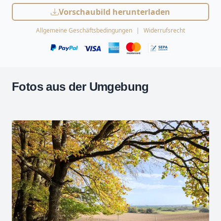
Vorschaubild herunterladen
Allgemeine Geschäftsbedingungen
Widerrufsrecht
Fotos aus der Umgebung
Leaflet
| Kartendaten ©
OpenStreetMap
-Mitwirkende
Zoomen mit Strg+Mausrad
+
−