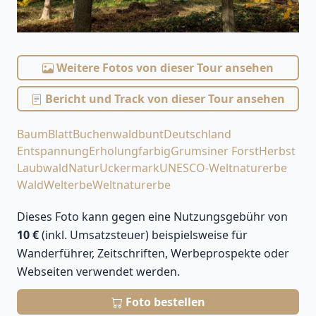
Weitere Fotos von dieser Tour ansehen
Bericht und Track von dieser Tour ansehen
Baum
Blatt
Buchenwald
bunt
Deutschland
Entspannung
Erholung
farbig
Grumsiner Forst
Herbst
Laubwald
Natur
Uckermark
UNESCO-Weltnaturerbe
Wald
Welterbe
Weltnaturerbe
Dieses Foto kann gegen eine Nutzungsgebühr von
10 €
(inkl. Umsatzsteuer) beispielsweise für
Wanderführer, Zeitschriften, Werbeprospekte oder
Webseiten verwendet werden.
Foto bestellen