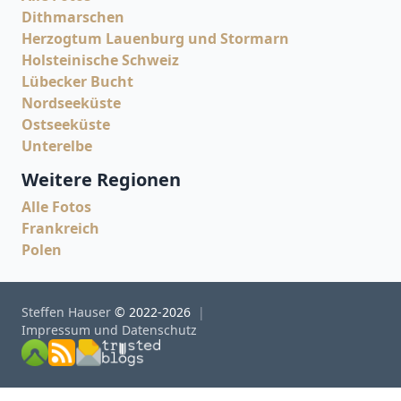
Dithmarschen
Herzogtum Lauenburg und Stormarn
Holsteinische Schweiz
Lübecker Bucht
Nordseeküste
Ostseeküste
Unterelbe
Weitere Regionen
Alle Fotos
Frankreich
Polen
Steffen Hauser
© 2022-2026
Impressum und Datenschutz