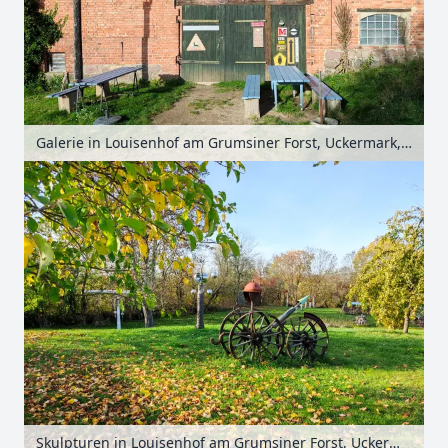
Galerie in Louisenhof am Grumsiner Forst, Uckermark, Brandenburg, Deutschland
Skulpturen in Louisenhof am Grumsiner Forst, Uckermark, Brandenburg, Deutschland