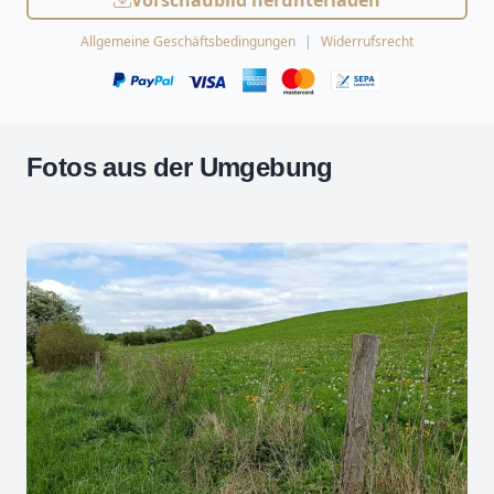
Vorschaubild herunterladen
Allgemeine Geschäftsbedingungen
Widerrufsrecht
Fotos aus der Umgebung
Leaflet
| Kartendaten ©
OpenStreetMap
-Mitwirkende
Zoomen mit Strg+Mausrad
+
−