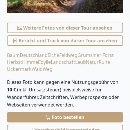
Weitere Fotos von dieser Tour ansehen
Bericht und Track von dieser Tour ansehen
Baum
Deutschland
Eiche
Feldweg
Grumsiner Forst
Herbst
Himmel
Idylle
Landschaft
Laub
Natur
Ruhe
Uckermark
Wald
Weg
Dieses Foto kann gegen eine Nutzungsgebühr von
10 €
(inkl. Umsatzsteuer) beispielsweise für
Wanderführer, Zeitschriften, Werbeprospekte oder
Webseiten verwendet werden.
Foto bestellen