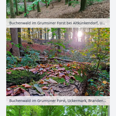
Buchenwald im Grumsiner Forst bei Altkünkendorf, Uckermark, Brandenburg, Deutschland
Buchenwald im Grumsiner Forst, Uckermark, Brandenburg, Deutschland