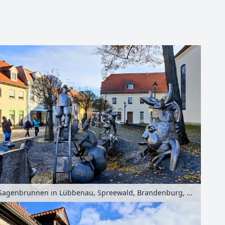
Leaflet
| Kartendaten ©
OpenStreetMap
-Mitwirkende
Sagenbrunnen in Lübbenau, Spreewald, Brandenburg, Deutschland