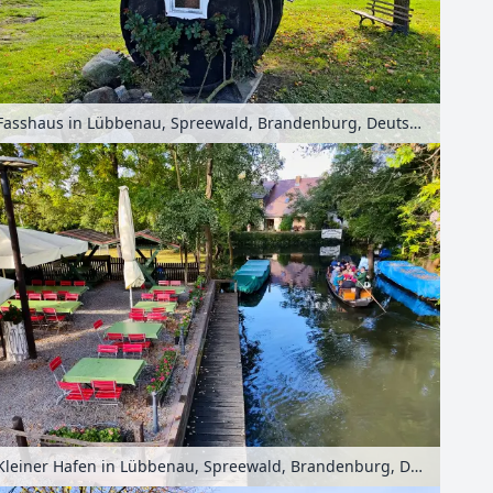
Fasshaus in Lübbenau, Spreewald, Brandenburg, Deutschland
Kleiner Hafen in Lübbenau, Spreewald, Brandenburg, Deutschland