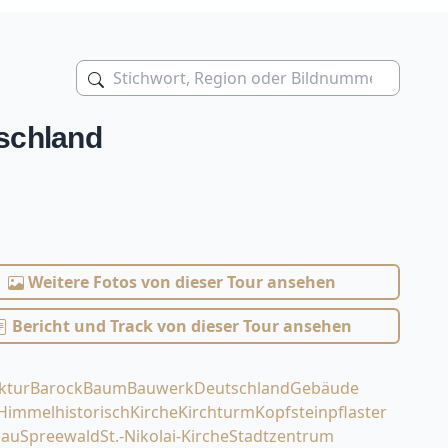
tschland
Weitere Fotos von dieser Tour ansehen
Bericht und Track von dieser Tour ansehen
ktur
Barock
Baum
Bauwerk
Deutschland
Gebäude
Himmel
historisch
Kirche
Kirchturm
Kopfsteinpflaster
nau
Spreewald
St.-Nikolai-Kirche
Stadtzentrum