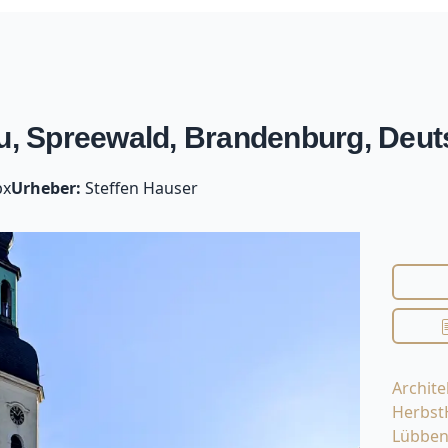
au, Spreewald, Brandenburg, Deu
px
Urheber:
Steffen Hauser
Archite
Herbst
Lübbe