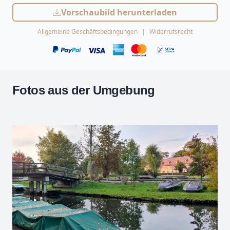
Vorschaubild herunterladen
Allgemeine Geschäftsbedingungen
Widerrufsrecht
Fotos aus der Umgebung
Leaflet
| Kartendaten ©
OpenStreetMap
-Mitwirkende
Zoomen mit Strg+Mausrad
+
−