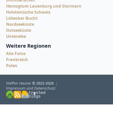
Dithmarschen
Herzogtum Lauenburg und Stormarn
Holsteinische Schweiz
Lübecker Bucht
Nordseeküste
Ostseeküste
Unterelbe
Weitere Regionen
Alle Fotos
Frankreich
Polen
Steffen Hauser
© 2022-2026
Impressum und Datenschutz