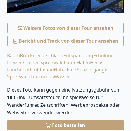
Weitere Fotos von dieser Tour ansehen
Bericht und Track von dieser Tour ansehen
Baum
Brücke
Deutschland
Entspannung
Erholung
Freizeit
Großer Spreewaldhafen
Hafen
Herbst
Landschaft
Lübbenau
Natur
Park
Spaziergänger
Spreewald
Tourismus
Wasser
Dieses Foto kann gegen eine Nutzungsgebühr von
10 €
(inkl. Umsatzsteuer) beispielsweise für
Wanderführer, Zeitschriften, Werbeprospekte oder
Webseiten verwendet werden.
Foto bestellen