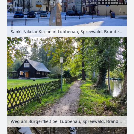
Sankt-Nikolai-Kirche in Lübbenau, Spreewald, Brandenburg, Deutschland
Weg am Bürgerfließ bei Lübbenau, Spreewald, Brandenburg, Deutschland