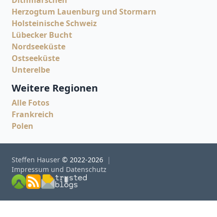
Dithmarschen
Herzogtum Lauenburg und Stormarn
Holsteinische Schweiz
Lübecker Bucht
Nordseeküste
Ostseeküste
Unterelbe
Weitere Regionen
Alle Fotos
Frankreich
Polen
Steffen Hauser
© 2022-2026
Impressum und Datenschutz