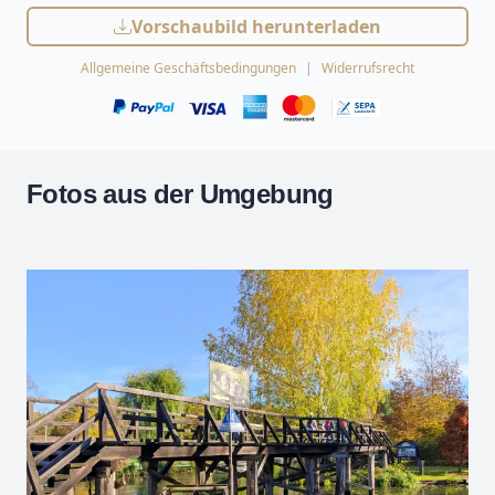
Vorschaubild herunterladen
Allgemeine Geschäftsbedingungen
Widerrufsrecht
Fotos aus der Umgebung
Leaflet
| Kartendaten ©
OpenStreetMap
-Mitwirkende
Zoomen mit Strg+Mausrad
+
−