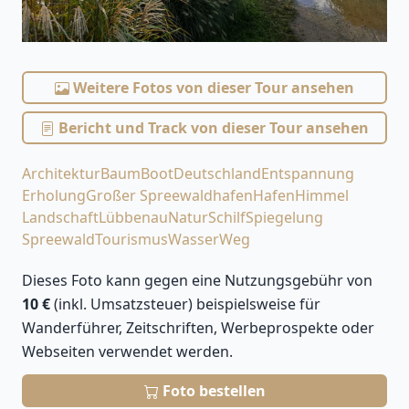
Weitere Fotos von dieser Tour ansehen
Bericht und Track von dieser Tour ansehen
Architektur
Baum
Boot
Deutschland
Entspannung
Erholung
Großer Spreewaldhafen
Hafen
Himmel
Landschaft
Lübbenau
Natur
Schilf
Spiegelung
Spreewald
Tourismus
Wasser
Weg
Dieses Foto kann gegen eine Nutzungsgebühr von
10 €
(inkl. Umsatzsteuer) beispielsweise für
Wanderführer, Zeitschriften, Werbeprospekte oder
Webseiten verwendet werden.
Foto bestellen