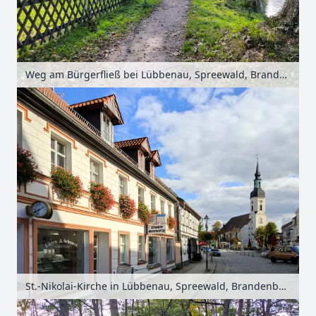
Weg am Bürgerfließ bei Lübbenau, Spreewald, Brandenburg, Deutschland
St.-Nikolai-Kirche in Lübbenau, Spreewald, Brandenburg, Deutschland