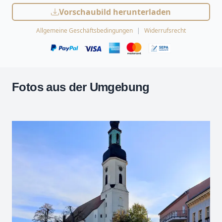
Vorschaubild herunterladen
Allgemeine Geschäftsbedingungen
Widerrufsrecht
Fotos aus der Umgebung
Leaflet
| Kartendaten ©
OpenStreetMap
-Mitwirkende
Zoomen mit Strg+Mausrad
+
−