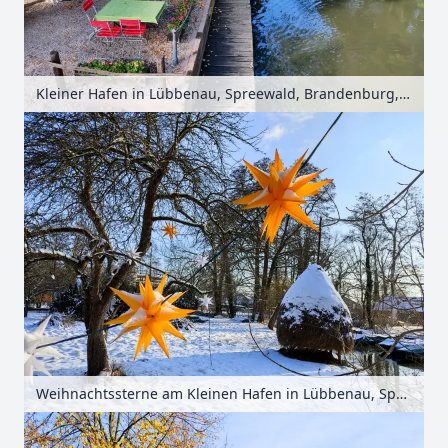
Kleiner Hafen in Lübbenau, Spreewald, Brandenburg, Deutschland
Weihnachtssterne am Kleinen Hafen in Lübbenau, Spreewald, Brandenburg, Deutschland