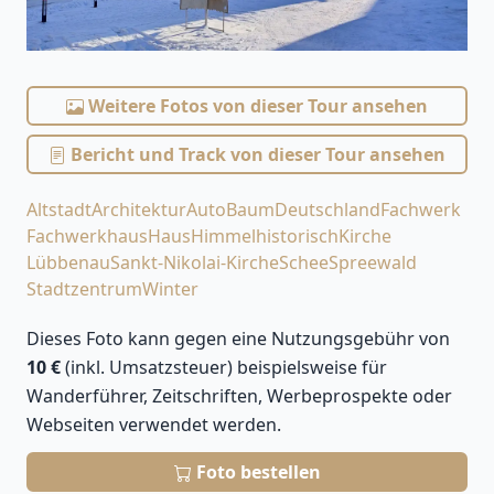
Weitere Fotos von dieser Tour ansehen
Bericht und Track von dieser Tour ansehen
Altstadt
Architektur
Auto
Baum
Deutschland
Fachwerk
Fachwerkhaus
Haus
Himmel
historisch
Kirche
Lübbenau
Sankt-Nikolai-Kirche
Schee
Spreewald
Stadtzentrum
Winter
Dieses Foto kann gegen eine Nutzungsgebühr von
10 €
(inkl. Umsatzsteuer) beispielsweise für
Wanderführer, Zeitschriften, Werbeprospekte oder
Webseiten verwendet werden.
Foto bestellen