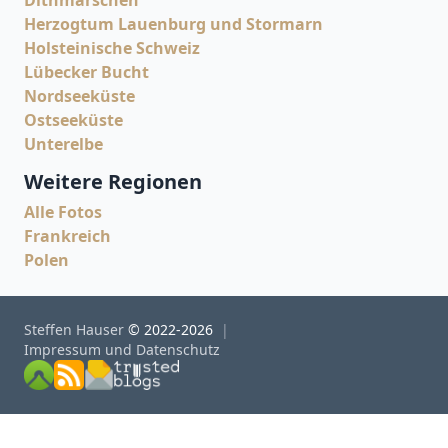
Dithmarschen
Herzogtum Lauenburg und Stormarn
Holsteinische Schweiz
Lübecker Bucht
Nordseeküste
Ostseeküste
Unterelbe
Weitere Regionen
Alle Fotos
Frankreich
Polen
Steffen Hauser
© 2022-2026
Impressum und Datenschutz