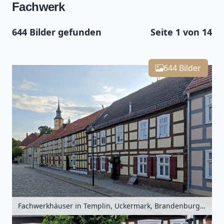
Fachwerk
644 Bilder gefunden
Seite 1 von 14
Leaflet
| Kartendaten ©
OpenStreetMap
-Mitwirkende
644
Zoomen mit Strg+Mausrad
+
644 Bilder
−
Fachwerkhäuser in Templin, Uckermark, Brandenburg, Deutschland