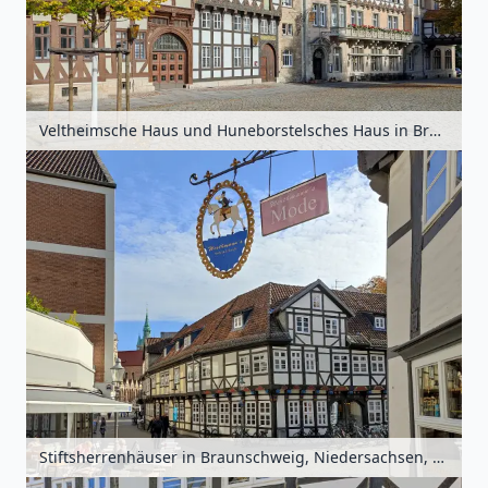
Veltheimsche Haus und Huneborstelsches Haus in Braunschweig, Niedersachsen, Deutschland
Stiftsherrenhäuser in Braunschweig, Niedersachsen, Deutschland