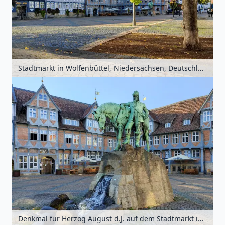
Stadtmarkt in Wolfenbüttel, Niedersachsen, Deutschland
Denkmal für Herzog August d.J. auf dem Stadtmarkt in Wolfenbüttel, Niedersachsen, Deutschland