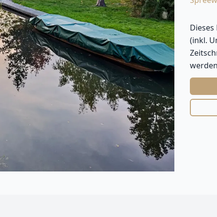
Spreew
Dieses
(inkl. 
Zeitsc
werden