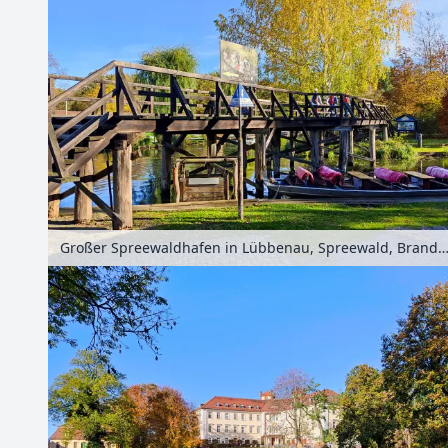
Großer Spreewaldhafen in Lübbenau, Spreewald, Brandenburg, Deut