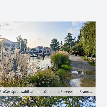
Leaflet
| Kartendaten ©
OpenStreetMap
-Mitwirkende
Großer Spreewaldhafen in Lübbenau, Spreewald, Brandenburg, Deutschland