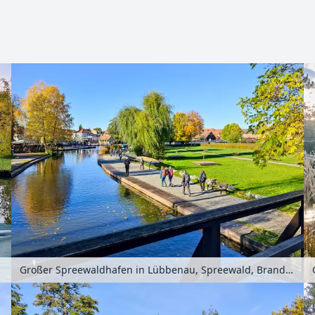
Zoomen mit Strg+Mausrad
schland
Großer Spreewaldhafen in Lübbenau, Spreewald, Brandenburg, Deutschland