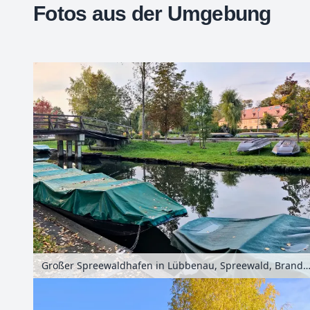
Fotos aus der Umgebung
+
−
Großer Spreewaldhafen in Lübbenau, Spreewald, Brandenburg, Deut