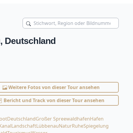
, Deutschland
Weitere Fotos von dieser Tour ansehen
Bericht und Track von dieser Tour ansehen
oot
Deutschland
Großer Spreewaldhafen
Hafen
Kanal
Landschaft
Lübbenau
Natur
Ruhe
Spiegelung