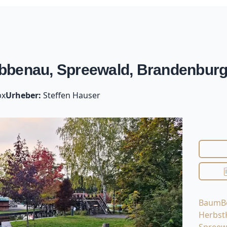
bbenau, Spreewald, Brandenburg
px
Urheber:
Steffen Hauser
Baum
B
Herbst