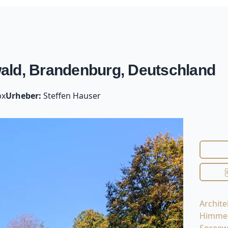
ald, Brandenburg, Deutschland
px
Urheber:
Steffen Hauser
Archite
Himme