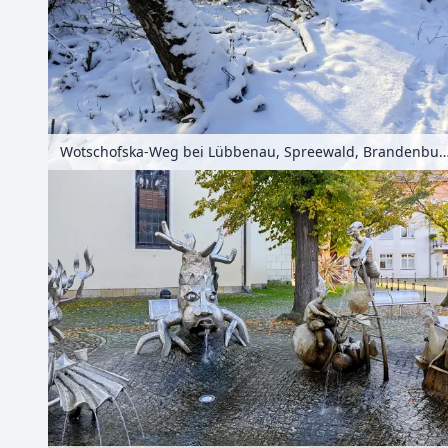
Wotschofska-Weg bei Lübbenau, Spreewald, Brandenburg,