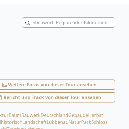
Weitere Fotos von dieser Tour ansehen
Bericht und Track von dieser Tour ansehen
ktur
Baum
Bauwerk
Deutschland
Gebäude
Herbst
l
historisch
Landschaft
Lübbenau
Natur
Park
Schloss