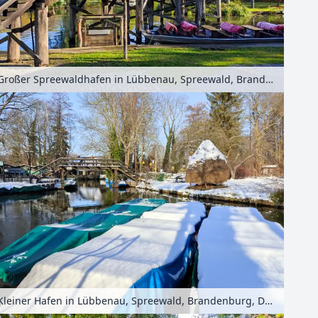
Großer Spreewaldhafen in Lübbenau, Spreewald, Brandenburg, Deutschland
Kleiner Hafen in Lübbenau, Spreewald, Brandenburg, Deutschland