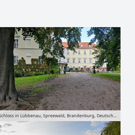
Leaflet
| Kartendaten ©
OpenStreetMap
-Mitwirkende
Schloss in Lübbenau, Spreewald, Brandenburg, Deutschland