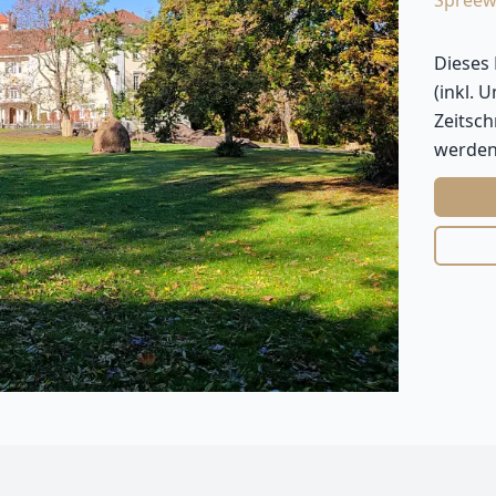
Spreew
Dieses
(inkl. 
Zeitsc
werden