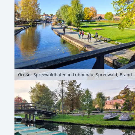
Großer Spreewaldhafen in Lübbenau, Spreewald, Brandenburg, Deut