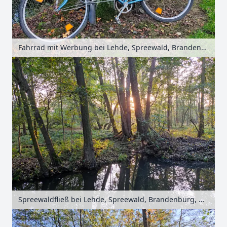
Fahrrad mit Werbung bei Lehde, Spreewald, Brandenburg, Deutschland
Spreewaldfließ bei Lehde, Spreewald, Brandenburg, Deutschland