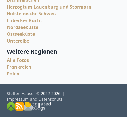
Dithmarschen
Herzogtum Lauenburg und Stormarn
Holsteinische Schweiz
Lübecker Bucht
Nordseeküste
Ostseeküste
Unterelbe
Weitere Regionen
Alle Fotos
Frankreich
Polen
Steffen Hauser
© 2022-2026
Impressum und Datenschutz