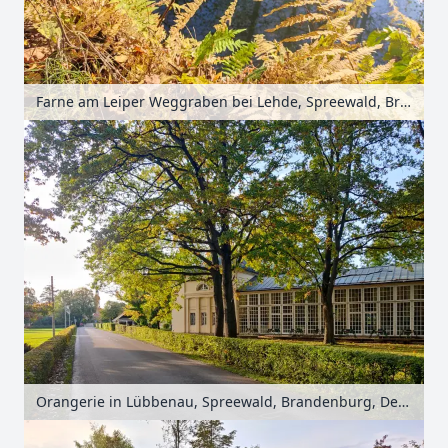
Farne am Leiper Weggraben bei Lehde, Spreewald, Brandenburg, Deutschland
Orangerie in Lübbenau, Spreewald, Brandenburg, Deutschland