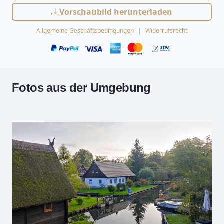
Vorschaubild herunterladen
Allgemeine Geschäftsbedingungen
Widerrufsrecht
Fotos aus der Umgebung
Leaflet
| Kartendaten ©
OpenStreetMap
-Mitwirkende
Zoomen mit Strg+Mausrad
+
−