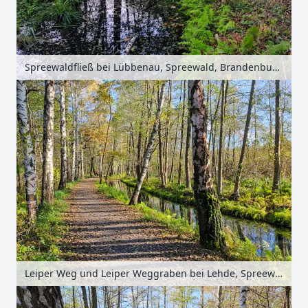
Spreewaldfließ bei Lübbenau, Spreewald, Brandenburg, Deutschland
Leiper Weg und Leiper Weggraben bei Lehde, Spreewald, Brandenburg, Deutschland