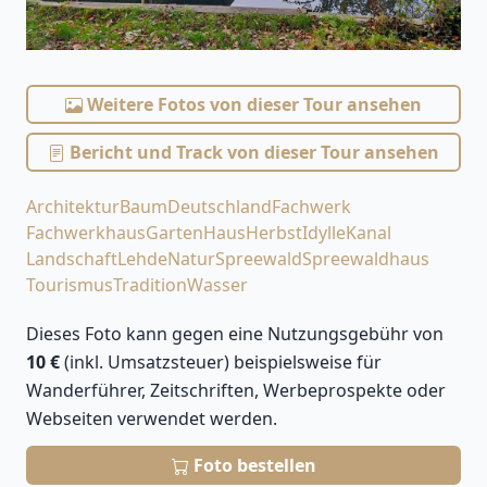
Weitere Fotos von dieser Tour ansehen
Bericht und Track von dieser Tour ansehen
Architektur
Baum
Deutschland
Fachwerk
Fachwerkhaus
Garten
Haus
Herbst
Idylle
Kanal
Landschaft
Lehde
Natur
Spreewald
Spreewaldhaus
Tourismus
Tradition
Wasser
Dieses Foto kann gegen eine Nutzungsgebühr von
10 €
(inkl. Umsatzsteuer) beispielsweise für
Wanderführer, Zeitschriften, Werbeprospekte oder
Webseiten verwendet werden.
Foto bestellen