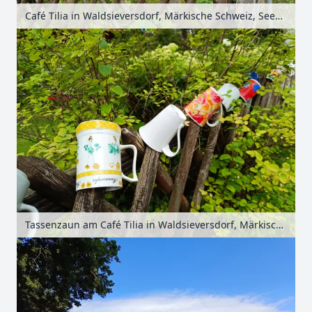
Café Tilia in Waldsieversdorf, Märkische Schweiz, Seenland Oder-Spree, Brandenburg, Deutschland
Tassenzaun am Café Tilia in Waldsieversdorf, Märkische Schweiz, Seenland Oder-Spree, Brandenburg, Deutschland