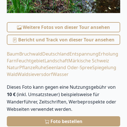
Weitere Fotos von dieser Tour ansehen
Bericht und Track von dieser Tour ansehen
Baum
Bruchwald
Deutschland
Entspannung
Erholung
Farn
Feuchtgebiet
Landschaft
Märkische Schweiz
Natur
Pflanze
Ruhe
Seenland Oder-Spree
Spiegelung
Wald
Waldsieversdorf
Wasser
Dieses Foto kann gegen eine Nutzungsgebühr von
10 €
(inkl. Umsatzsteuer) beispielsweise für
Wanderführer, Zeitschriften, Werbeprospekte oder
Webseiten verwendet werden.
Foto bestellen