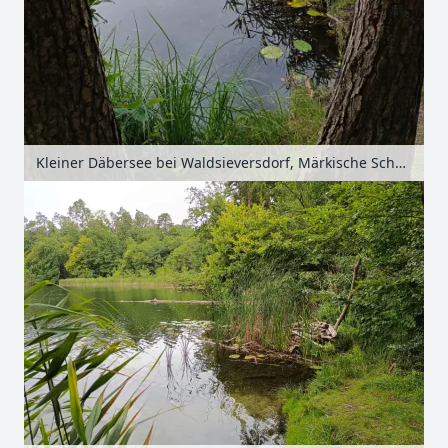
Kleiner Däbersee bei Waldsieversdorf, Märkische Schweiz, Seenland Oder-Spree, Brandenburg, Deutschland