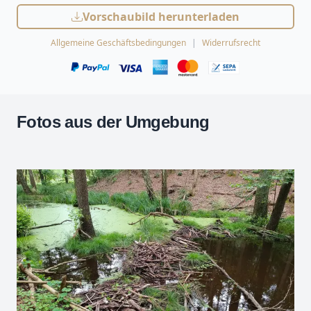
Vorschaubild herunterladen
Allgemeine Geschäftsbedingungen
Widerrufsrecht
Fotos aus der Umgebung
Leaflet
| Kartendaten ©
OpenStreetMap
-Mitwirkende
Zoomen mit Strg+Mausrad
+
−