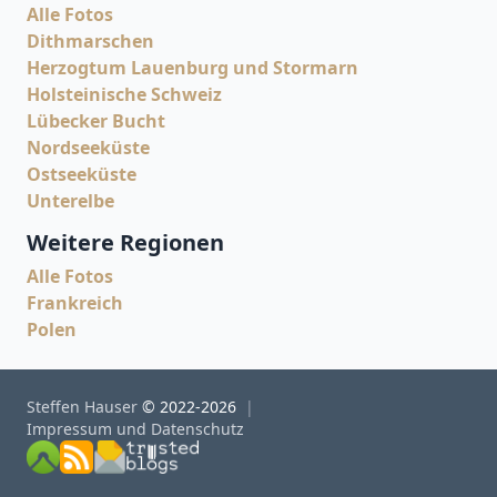
Alle Fotos
Dithmarschen
Herzogtum Lauenburg und Stormarn
Holsteinische Schweiz
Lübecker Bucht
Nordseeküste
Ostseeküste
Unterelbe
Weitere Regionen
Alle Fotos
Frankreich
Polen
Steffen Hauser
© 2022-2026
Impressum und Datenschutz