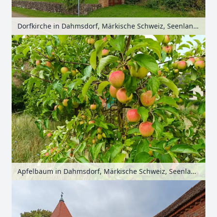
Dorfkirche in Dahmsdorf, Märkische Schweiz, Seenland Oder-Spree, Brandenburg, Deutschland
Apfelbaum in Dahmsdorf, Märkische Schweiz, Seenland Oder-Spree, Brandenburg, Deutschland