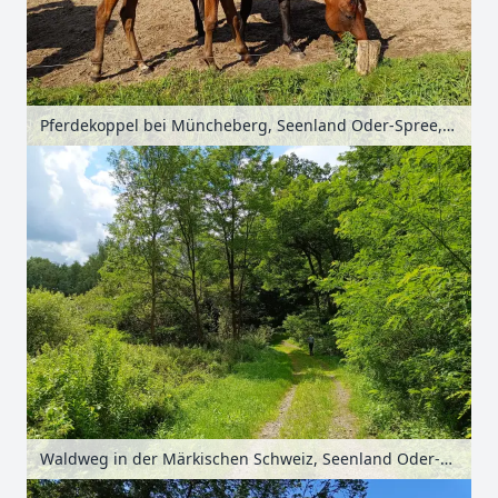
Pferdekoppel bei Müncheberg, Seenland Oder-Spree, Brandenburg, Deutschland
Waldweg in der Märkischen Schweiz, Seenland Oder-Spree, Brandenburg, Deutschland