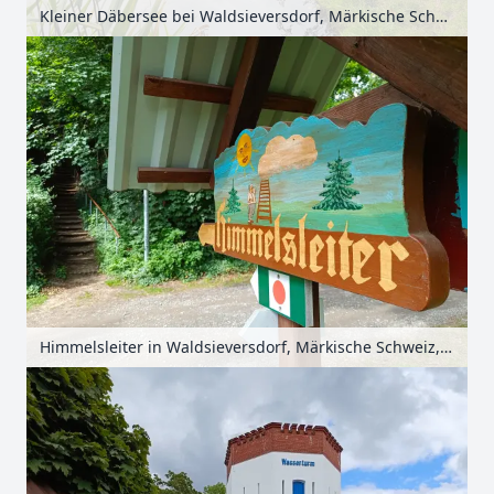
Kleiner Däbersee bei Waldsieversdorf, Märkische Schweiz, Seenland Oder-Spree, Brandenburg, Deutschland
Himmelsleiter in Waldsieversdorf, Märkische Schweiz, Seenland Oder-Spree, Brandenburg, Deutschland