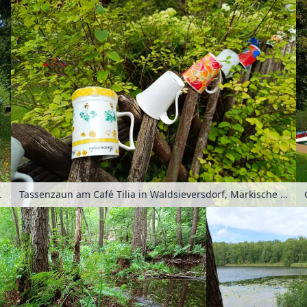
, Brandenburg, Deutschland
Tassenzaun am Café Tilia in Waldsieversdorf, Märkische Schweiz, Seenland Oder-Spree, Brandenburg, Deutschland