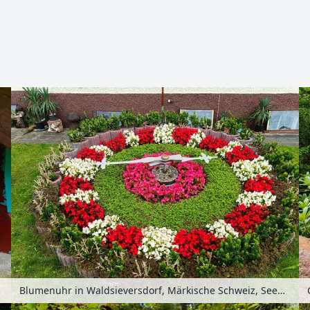
Zoomen mit Strg+Mausrad
Blumenuhr in Waldsieversdorf, Märkische Schweiz, Seenland Oder-Spree, Brandenburg, Deutschland