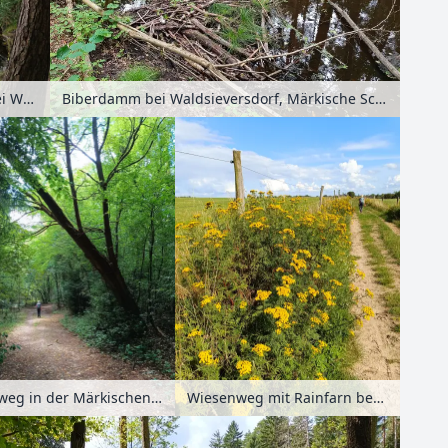
Kleiner Däbersee bei Waldsieversdorf, Märkische Schweiz, Seenland Oder-Spree, Brandenburg, Deutschland
Biberdamm bei Waldsieversdorf, Märkische Schweiz, Seenland Oder-Spree, Brandenburg, Deutschland
Waldweg in der Märkischen Schweiz, Seenland Oder-Spree, Brandenburg, Deutschland
Wiesenweg mit Rainfarn bei Müncheberg, Seenland Oder-Spree, Brandenburg, Deutschland