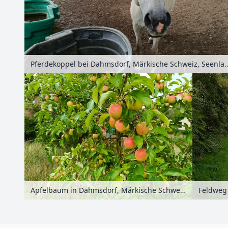
Pferdekoppel bei Dahmsdorf, Märkische Schweiz, Seenland Od
Apfelbaum in Dahmsdorf, Märkische Schweiz, Seenland Oder-Spree, Brandenburg, Deutschland