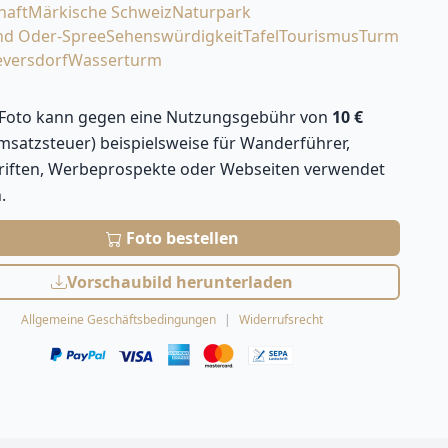
haft
Märkische Schweiz
Naturpark
nd Oder-Spree
Sehenswürdigkeit
Tafel
Tourismus
Turm
eversdorf
Wasserturm
 Foto kann gegen eine Nutzungsgebühr von
10 €
Umsatzsteuer) beispielsweise für Wanderführer,
hriften, Werbeprospekte oder Webseiten verwendet
.
Foto bestellen
Vorschaubild herunterladen
Allgemeine Geschäftsbedingungen
Widerrufsrecht