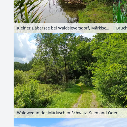
Kleiner Däbersee bei Waldsieversdorf, Märkische Schweiz, Seenland Oder-Spree, Brandenburg, Deutschland
Waldweg in der Märkischen Schweiz, Seenland Oder-Spree, Brandenburg, Deutschland