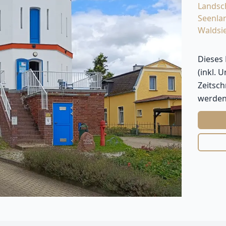
Landsc
Seenla
Waldsi
Dieses
(inkl. 
Zeitsc
werden