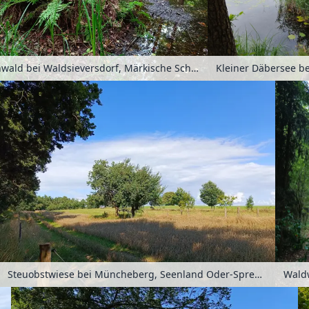
Bruchwald bei Waldsieversdorf, Märkische Schweiz, Seenland Oder-Spree, Brandenburg, Deutschland
Steuobstwiese bei Müncheberg, Seenland Oder-Spree, Brandenburg, Deutschland