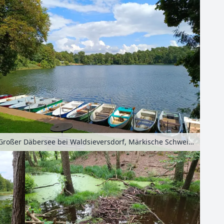
Großer Däbersee bei Waldsieversdorf, Märkische Schweiz, Seenland Oder-Spree, Brandenburg, Deutschland