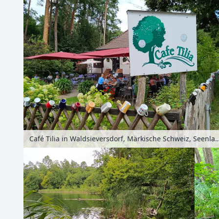
Café Tilia in Waldsieversdorf, Märkische Schweiz, Seenland Oder-Spree