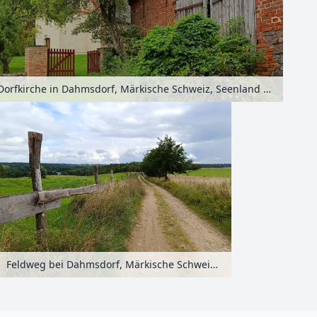
Dorfkirche in Dahmsdorf, Märkische Schweiz, Seenland Oder-Spree, Brandenburg, Deutschland
Feldweg bei Dahmsdorf, Märkische Schweiz, Seenland Oder-Spree, Brandenburg, Deutschland