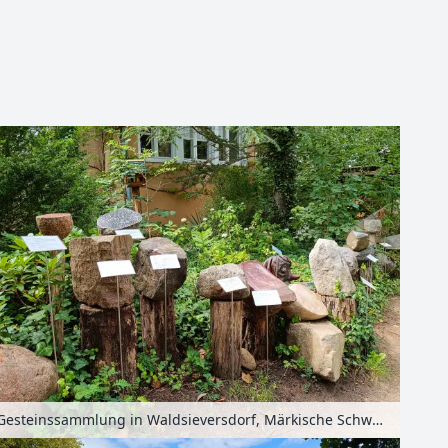
Leaflet
| Kartendaten ©
OpenStreetMap
-Mitwirkende
Gesteinssammlung in Waldsieversdorf, Märkische Schweiz, Seenland Oder-Spree, Brandenburg, Deutschland