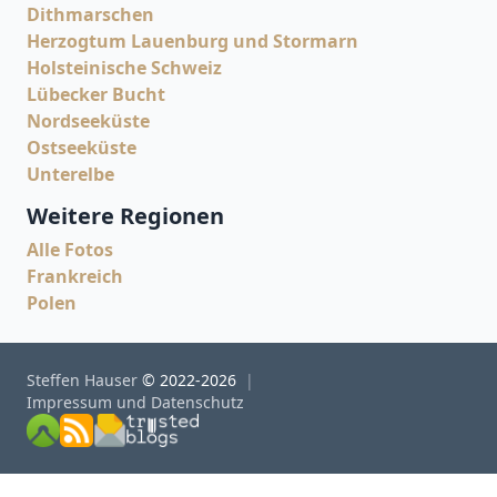
Dithmarschen
Herzogtum Lauenburg und Stormarn
Holsteinische Schweiz
Lübecker Bucht
Nordseeküste
Ostseeküste
Unterelbe
Weitere Regionen
Alle Fotos
Frankreich
Polen
Steffen Hauser
© 2022-2026
Impressum und Datenschutz