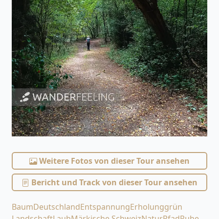
Weitere Fotos von dieser Tour ansehen
Bericht und Track von dieser Tour ansehen
Baum
Deutschland
Entspannung
Erholung
grün
Landschaft
Laub
Märkische Schweiz
Natur
Pfad
Ruhe