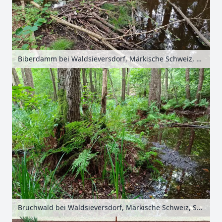
Biberdamm bei Waldsieversdorf, Märkische Schweiz, Seenland Oder-Spree, Brandenburg, Deutschland
Bruchwald bei Waldsieversdorf, Märkische Schweiz, Seenland Oder-Spree, Brandenburg, Deutschland