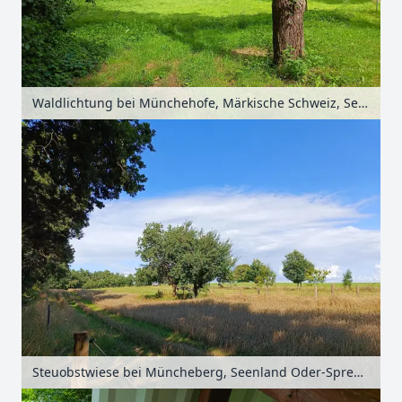
Waldlichtung bei Münchehofe, Märkische Schweiz, Seenland Oder-Spree, Brandenburg, Deutschland
Steuobstwiese bei Müncheberg, Seenland Oder-Spree, Brandenburg, Deutschland