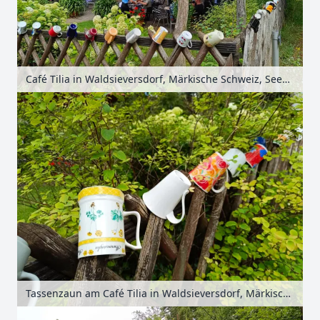
Café Tilia in Waldsieversdorf, Märkische Schweiz, Seenland Oder-Spree, Brandenburg, Deutschland
Tassenzaun am Café Tilia in Waldsieversdorf, Märkische Schweiz, Seenland Oder-Spree, Brandenburg, Deutschland