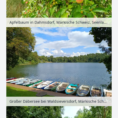
Apfelbaum in Dahmsdorf, Märkische Schweiz, Seenland Oder-Spree, Brandenburg, Deutschland
Großer Däbersee bei Waldsieversdorf, Märkische Schweiz, Seenland Oder-Spree, Brandenburg, Deutschland