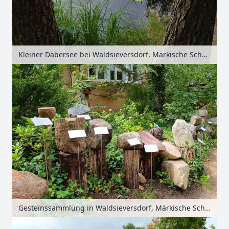
Kleiner Däbersee bei Waldsieversdorf, Märkische Schweiz, Seenland Oder-Spree, Brandenburg, Deutschland
Gesteinssammlung in Waldsieversdorf, Märkische Schweiz, Seenland Oder-Spree, Brandenburg, Deutschland