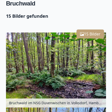
Bruchwald
15 Bilder gefunden
Leaflet
| Kartendaten ©
OpenStreetMap
-Mitwirkende
15
Zoomen mit Strg+Mausrad
+
15 Bilder
−
Bruchwald im NSG Duvenwischen in Volksdorf, Hamburg, Deutschland