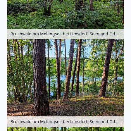
Bruchwald am Melangsee bei Limsdorf, Seenland Oder-Spree, Brandenburg, Deutschland
Bruchwald am Melangsee bei Limsdorf, Seenland Oder-Spree, Brandenburg, Deutschland