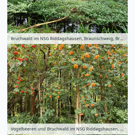
Bruchwald im NSG Riddagshausen, Braunschweig, Braunschweiger Land, Niedersachsen, Deutschland
Vogelbeeren und Bruchwald im NSG Riddagshausen, Braunschweig, Braunschweiger Land, Niedersachsen, Deutschland