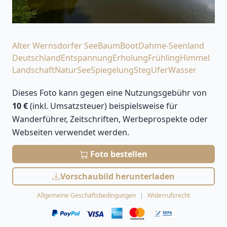
Alter Wernsdorfer See
Baum
Boot
Dahme-Seenland
Deutschland
Entspannung
Erholung
Frühling
Himmel
Landschaft
Natur
See
Spiegelung
Steg
Ufer
Wasser
Dieses Foto kann gegen eine Nutzungsgebühr von
10 €
(inkl. Umsatzsteuer) beispielsweise für
Wanderführer, Zeitschriften, Werbeprospekte oder
Webseiten verwendet werden.
Foto bestellen
Vorschaubild herunterladen
Allgemeine Geschäftsbedingungen
Widerrufsrecht