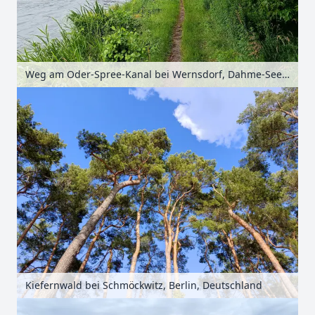
Weg am Oder-Spree-Kanal bei Wernsdorf, Dahme-Seenland, Brandenburg, Deutschland
Kiefernwald bei Schmöckwitz, Berlin, Deutschland