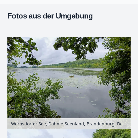
Fotos aus der Umgebung
Leaflet
| Kartendaten ©
OpenStreetMap
-Mitwirkende
Zoomen mit Strg+Mausrad
+
−
Wernsdorfer See, Dahme-Seenland, Brandenburg, Deutschland