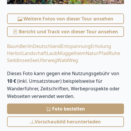
Weitere Fotos von dieser Tour ansehen
Bericht und Track von dieser Tour ansehen
Baum
Berlin
Deutschland
Entspannung
Erholung
Herbst
Landschaft
Laub
Müggelheim
Natur
Pfad
Ruhe
Seddinsee
See
Uferweg
Wald
Weg
Dieses Foto kann gegen eine Nutzungsgebühr von
10 €
(inkl. Umsatzsteuer) beispielsweise für
Wanderführer, Zeitschriften, Werbeprospekte oder
Webseiten verwendet werden.
Foto bestellen
Vorschaubild herunterladen