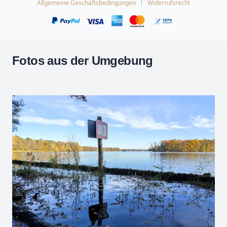
Allgemeine Geschäftsbedingungen
Widerrufsrecht
Fotos aus der Umgebung
Leaflet
| Kartendaten ©
OpenStreetMap
-Mitwirkende
Zoomen mit Strg+Mausrad
+
−