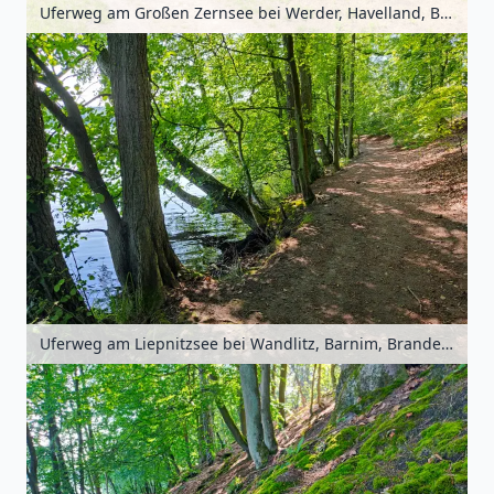
Uferweg am Großen Zernsee bei Werder, Havelland, Brandenburg, Deutschland
Uferweg am Liepnitzsee bei Wandlitz, Barnim, Brandenburg, Deutschland