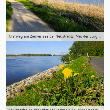
Uferweg am Zierker See bei Neustrelitz, Mecklenburgische Seenplatte, Mecklenburg-Vorpommern, Deutschland
Löwenzahn an der Oder bei Zatoń Dolna (Niedersaathen), Westpommern, Polen