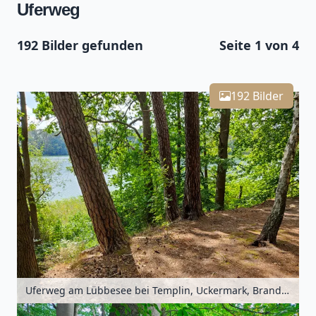
Uferweg
192 Bilder gefunden
Seite 1 von 4
Leaflet
| Kartendaten ©
OpenStreetMap
-Mitwirkende
192
Zoomen mit Strg+Mausrad
+
192 Bilder
−
Uferweg am Lübbesee bei Templin, Uckermark, Brandenburg, Deutschland