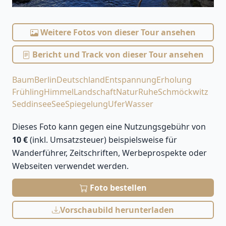
Weitere Fotos von dieser Tour ansehen
Bericht und Track von dieser Tour ansehen
Baum
Berlin
Deutschland
Entspannung
Erholung
Frühling
Himmel
Landschaft
Natur
Ruhe
Schmöckwitz
Seddinsee
See
Spiegelung
Ufer
Wasser
Dieses Foto kann gegen eine Nutzungsgebühr von
10 €
(inkl. Umsatzsteuer) beispielsweise für
Wanderführer, Zeitschriften, Werbeprospekte oder
Webseiten verwendet werden.
Foto bestellen
Vorschaubild herunterladen