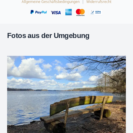
Allgemeine Geschäftsbedingungen
Widerrufsrecht
Fotos aus der Umgebung
Leaflet
| Kartendaten ©
OpenStreetMap
-Mitwirkende
Zoomen mit Strg+Mausrad
+
−