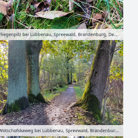
Fliegenpilz bei Lübbenau, Spreewald, Brandenburg, Deutschland
Wotschofskaweg bei Lübbenau, Spreewald, Brandenburg, Deutschland