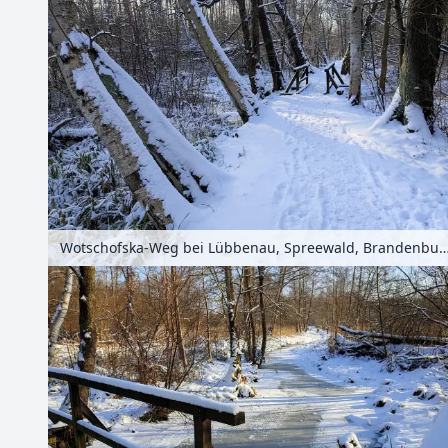
Wotschofska-Weg bei Lübbenau, Spreewald, Brandenburg,