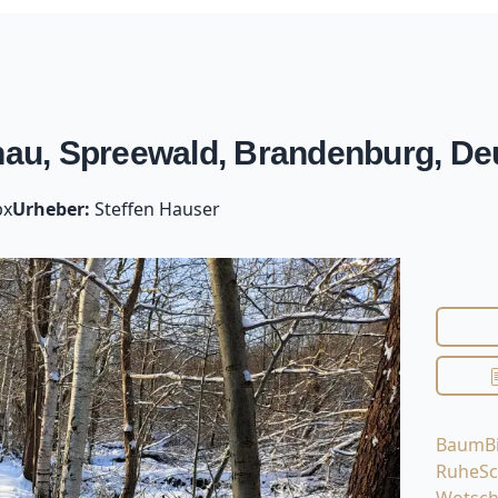
au, Spreewald, Brandenburg, De
px
Urheber:
Steffen Hauser
Baum
B
Ruhe
S