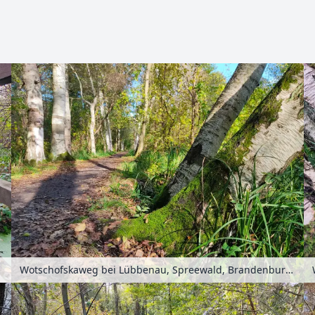
Zoomen mit Strg+Mausrad
chland
Wotschofskaweg bei Lübbenau, Spreewald, Brandenburg, Deutschland