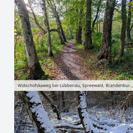
Wotschofskaweg bei Lübbenau, Spreewald, Brandenburg, Deuts