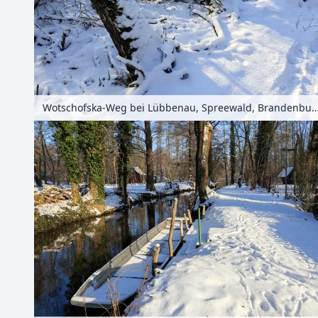
Wotschofska-Weg bei Lübbenau, Spreewald, Brandenburg,