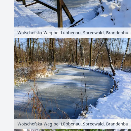
Wotschofska-Weg bei Lübbenau, Spreewald, Brandenburg,
Wotschofska-Weg bei Lübbenau, Spreewald, Brandenburg,