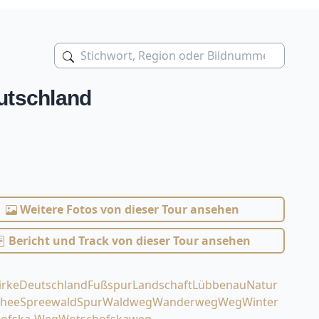
utschland
Weitere Fotos von dieser Tour ansehen
Bericht und Track von dieser Tour ansehen
irke
Deutschland
Fußspur
Landschaft
Lübbenau
Natur
chee
Spreewald
Spur
Waldweg
Wanderweg
Weg
Winter