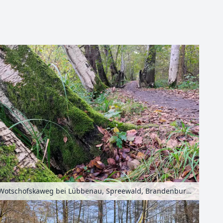
Leaflet
| Kartendaten ©
OpenStreetMap
-Mitwirkende
Wotschofskaweg bei Lübbenau, Spreewald, Brandenburg, Deutschland