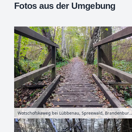
Fotos aus der Umgebung
+
−
Wotschofskaweg bei Lübbenau, Spreewald, Brandenburg, Deuts