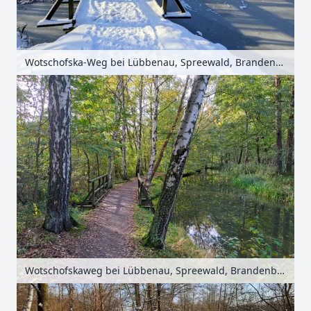
Wotschofska-Weg bei Lübbenau, Spreewald, Brandenburg, Deutschland
Wotschofskaweg bei Lübbenau, Spreewald, Brandenburg, Deutschland