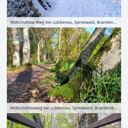
Wotschofska-Weg bei Lübbenau, Spreewald, Brandenburg, Deutschland
Wotschofskaweg bei Lübbenau, Spreewald, Brandenburg, Deutschland