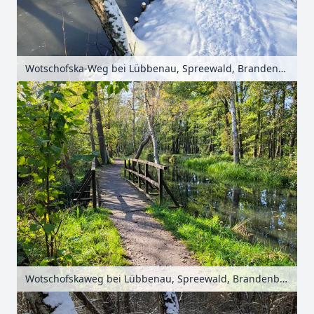
Wotschofska-Weg bei Lübbenau, Spreewald, Brandenburg, Deutschland
Wotschofskaweg bei Lübbenau, Spreewald, Brandenburg, Deutschland