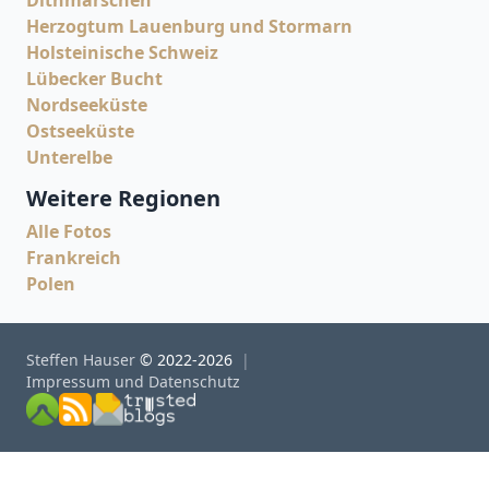
Dithmarschen
Herzogtum Lauenburg und Stormarn
Holsteinische Schweiz
Lübecker Bucht
Nordseeküste
Ostseeküste
Unterelbe
Weitere Regionen
Alle Fotos
Frankreich
Polen
Steffen Hauser
© 2022-2026
Impressum und Datenschutz