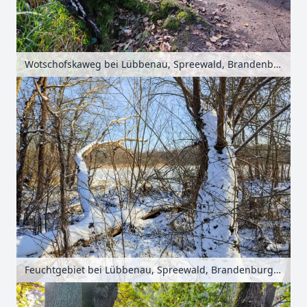
Wotschofskaweg bei Lübbenau, Spreewald, Brandenburg, Deutschland
Feuchtgebiet bei Lübbenau, Spreewald, Brandenburg, Deutschland