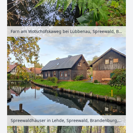
Farn am Wotschofskaweg bei Lübbenau, Spreewald, Brandenburg, Deutschland
Spreewaldhäuser in Lehde, Spreewald, Brandenburg, Deutschland