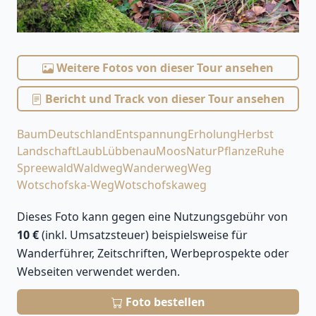
Weitere Fotos von dieser Tour ansehen
Bericht und Track von dieser Tour ansehen
Baum
Deutschland
Entspannung
Erholung
Herbst
Landschaft
Laub
Lübbenau
Moos
Natur
Pflanze
Ruhe
Spreewald
Waldweg
Wanderweg
Weg
Wotschofska-Weg
Wotschofskaweg
Dieses Foto kann gegen eine Nutzungsgebühr von
10 €
(inkl. Umsatzsteuer) beispielsweise für
Wanderführer, Zeitschriften, Werbeprospekte oder
Webseiten verwendet werden.
Foto bestellen