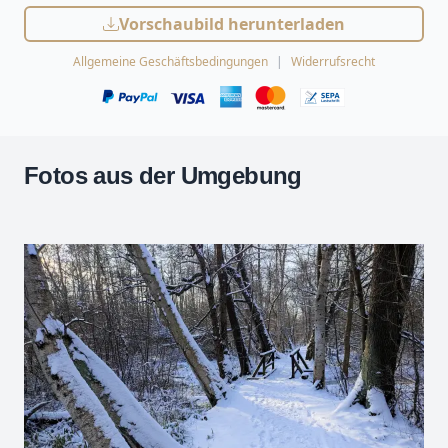
Vorschaubild herunterladen
Allgemeine Geschäftsbedingungen
Widerrufsrecht
Fotos aus der Umgebung
Leaflet
| Kartendaten ©
OpenStreetMap
-Mitwirkende
Zoomen mit Strg+Mausrad
+
−