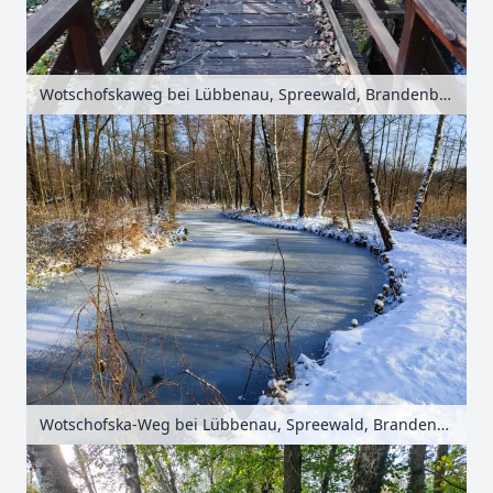
Wotschofskaweg bei Lübbenau, Spreewald, Brandenburg, Deutschland
Wotschofska-Weg bei Lübbenau, Spreewald, Brandenburg, Deutschland