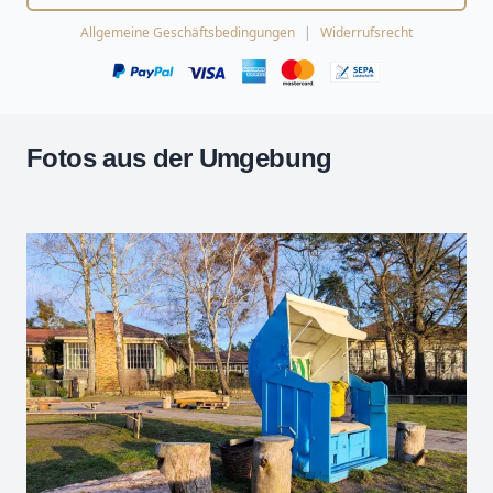
Allgemeine Geschäftsbedingungen
Widerrufsrecht
Fotos aus der Umgebung
Leaflet
| Kartendaten ©
OpenStreetMap
-Mitwirkende
Zoomen mit Strg+Mausrad
+
−