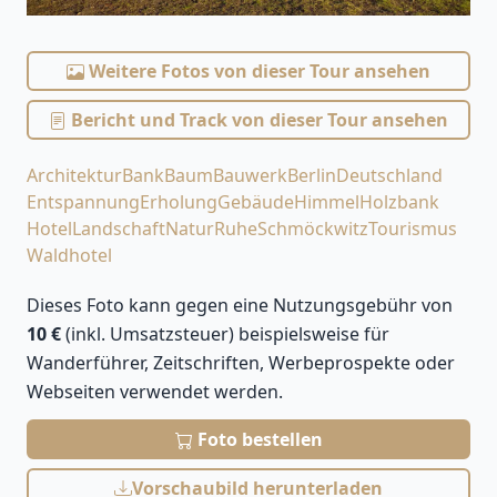
Weitere Fotos von dieser Tour ansehen
Bericht und Track von dieser Tour ansehen
Architektur
Bank
Baum
Bauwerk
Berlin
Deutschland
Entspannung
Erholung
Gebäude
Himmel
Holzbank
Hotel
Landschaft
Natur
Ruhe
Schmöckwitz
Tourismus
Waldhotel
Dieses Foto kann gegen eine Nutzungsgebühr von
10 €
(inkl. Umsatzsteuer) beispielsweise für
Wanderführer, Zeitschriften, Werbeprospekte oder
Webseiten verwendet werden.
Foto bestellen
Vorschaubild herunterladen