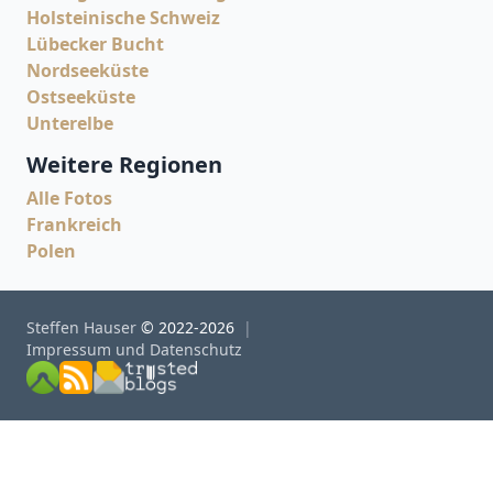
Holsteinische Schweiz
Lübecker Bucht
Nordseeküste
Ostseeküste
Unterelbe
Weitere Regionen
Alle Fotos
Frankreich
Polen
Steffen Hauser
© 2022-2026
Impressum und Datenschutz