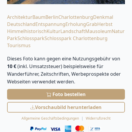
Architektur
Baum
Berlin
Charlottenburg
Denkmal
Deutschland
Entspannung
Erholung
Grab
Herbst
Himmel
historisch
Kultur
Landschaft
Mausoleum
Natur
Park
Schlosspark
Schlosspark Charlottenburg
Tourismus
Dieses Foto kann gegen eine Nutzungsgebühr von
10 €
(inkl. Umsatzsteuer) beispielsweise für
Wanderführer, Zeitschriften, Werbeprospekte oder
Webseiten verwendet werden.
Foto bestellen
Vorschaubild herunterladen
Allgemeine Geschäftsbedingungen
Widerrufsrecht