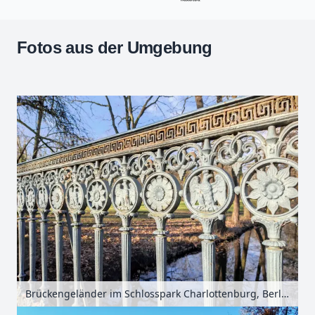
Fotos aus der Umgebung
Leaflet
| Kartendaten ©
OpenStreetMap
-Mitwirkende
Zoomen mit Strg+Mausrad
+
−
Brückengeländer im Schlosspark Charlottenburg, Berlin, Deutschland