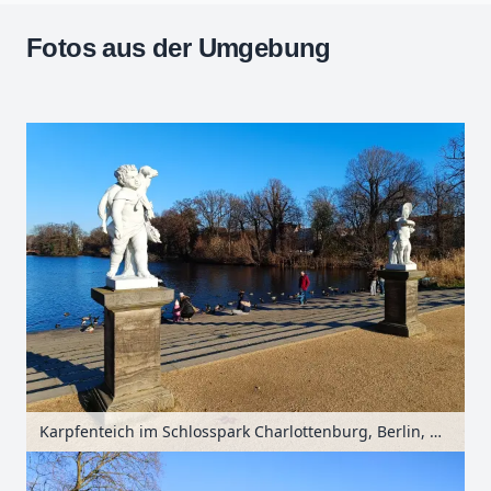
Fotos aus der Umgebung
Leaflet
| Kartendaten ©
OpenStreetMap
-Mitwirkende
Zoomen mit Strg+Mausrad
+
−
Karpfenteich im Schlosspark Charlottenburg, Berlin, Deutschland