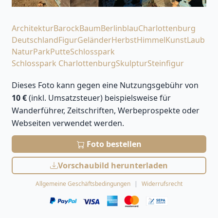
Architektur
Barock
Baum
Berlin
blau
Charlottenburg
Deutschland
Figur
Geländer
Herbst
Himmel
Kunst
Laub
Natur
Park
Putte
Schlosspark
Schlosspark Charlottenburg
Skulptur
Steinfigur
Dieses Foto kann gegen eine Nutzungsgebühr von
10 €
(inkl. Umsatzsteuer) beispielsweise für
Wanderführer, Zeitschriften, Werbeprospekte oder
Webseiten verwendet werden.
Foto bestellen
Vorschaubild herunterladen
Allgemeine Geschäftsbedingungen
Widerrufsrecht