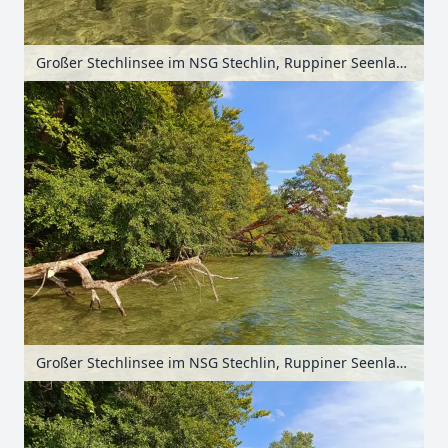
Großer Stechlinsee im NSG Stechlin, Ruppiner Seenland, Brandenburg, Deutschland
Großer Stechlinsee im NSG Stechlin, Ruppiner Seenland, Brandenburg, Deutschland