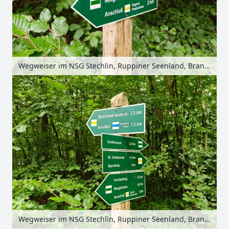
Wegweiser im NSG Stechlin, Ruppiner Seenland, Brandenburg, Deutschland
Wegweiser im NSG Stechlin, Ruppiner Seenland, Brandenburg, Deutschland