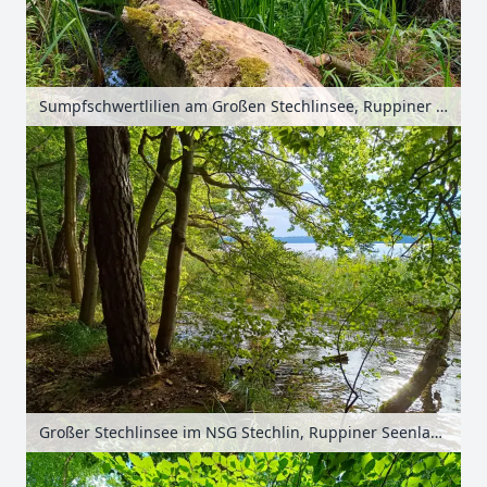
Sumpfschwertlilien am Großen Stechlinsee, Ruppiner Seenland, Brandenburg, Deutschland
Großer Stechlinsee im NSG Stechlin, Ruppiner Seenland, Brandenburg, Deutschland