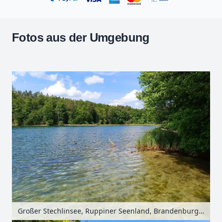
Fotos aus der Umgebung
Leaflet
| Kartendaten ©
OpenStreetMap
-Mitwirkende
Zoomen mit Strg+Mausrad
+
−
Großer Stechlinsee, Ruppiner Seenland, Brandenburg, Deutschland