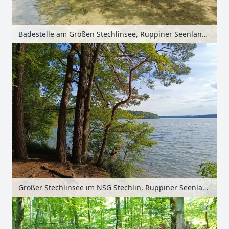
Badestelle am Großen Stechlinsee, Ruppiner Seenland, Brandenburg, Deutschland
Großer Stechlinsee im NSG Stechlin, Ruppiner Seenland, Brandenburg, Deutschland