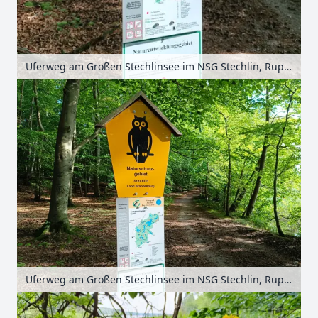
Uferweg am Großen Stechlinsee im NSG Stechlin, Ruppiner Seenland, Brandenburg, Deutschland
Uferweg am Großen Stechlinsee im NSG Stechlin, Ruppiner Seenland, Brandenburg, Deutschland