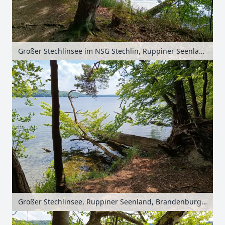
Großer Stechlinsee im NSG Stechlin, Ruppiner Seenland, Brandenburg, Deutschland
Großer Stechlinsee, Ruppiner Seenland, Brandenburg, Deutschland