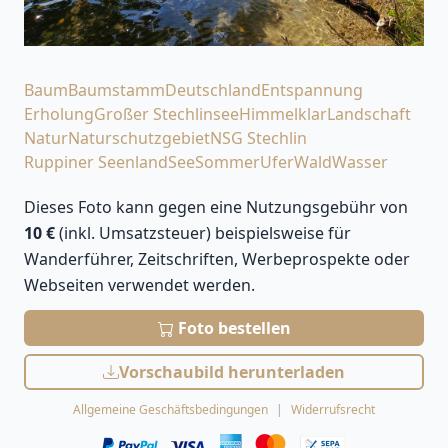
Baum
Baumstamm
Deutschland
Entspannung
Erholung
Großer Stechlinsee
Himmel
klar
Landschaft
Natur
Naturschutzgebiet
NSG Stechlin
Ruppiner Seenland
See
Sommer
Ufer
Wald
Wasser
Dieses Foto kann gegen eine Nutzungsgebühr von
10 €
(inkl. Umsatzsteuer) beispielsweise für
Wanderführer, Zeitschriften, Werbeprospekte oder
Webseiten verwendet werden.
Foto bestellen
Vorschaubild herunterladen
Allgemeine Geschäftsbedingungen
Widerrufsrecht